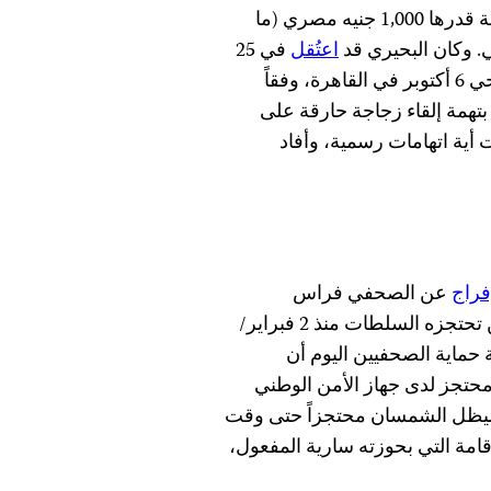
في الصحيفة اليومية المستقلة ‘البديل’، وذلك بعد دفع كفالة قدرها 1,000 جنيه مصري (ما
اعتُقل
في 25
يناير/كانون الثاني بينما كان يغطي تظاهرة للمعارضة في حي 6 أكتوبر في القاهرة، وفقاً
 بتهمة إلقاء زجاجة حارقة على
ت أية اتهامات رسمية، وأفاد
إفراج
عن الصحفي فراس
الشمسان ودون دفع كفالة، وهو صحفي مستقل من اليمن تحتجزه السلطات منذ 2 فبراير/
ة حماية الصحفيين اليوم أن
حتجز لدى جهاز الأمن الوطني
سيظل الشمسان محتجزاً حتى وقت
قامة التي بحوزته سارية المفعول،