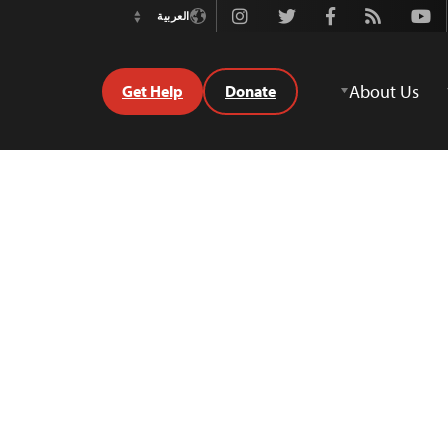
Instagram
Twitter
Facebook
Rss
Youtube
العربية
Switch
Language
About Us
Get Help
Donate