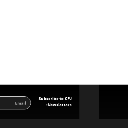
Subscribe to CPJ
Email
Back
Address
Newsletters:
to
Top