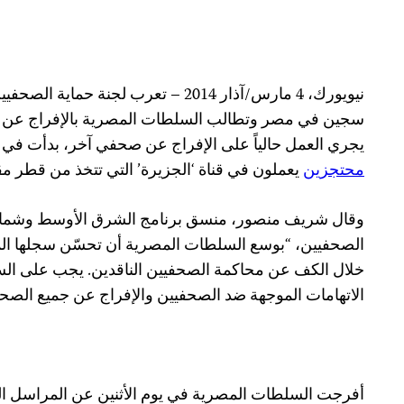
نيويورك، 4 مارس/آذار 2014 – تعرب لجنة
سجين في مصر وتطالب السلطات المصرية بالإفراج عن جم
يجري العمل حالياً على الإفراج عن صحفي آخر، بدأت في ي
محتجزين
يعملون في قناة ‘الجزيرة’ التي تتخذ من قطر مقراً ل
وقال شريف منصور، منسق برنامج الشرق الأوسط وشمال أ
الصحفيين، “بوسع السلطات المصرية أن تحسّن سجلها ال
خلال الكف عن محاكمة الصحفيين الناقدين. يجب على ا
الاتهامات الموجهة ضد الصحفيين والإفراج عن جميع الصحفي
أفرجت السلطات المصرية في يوم الأثنين عن المراسل ا