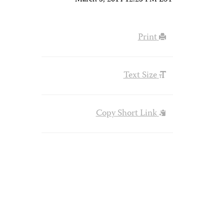
March 5, 2014 12:25 PM EST
Print
Text Size
Copy Short Link