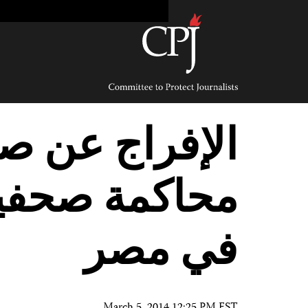
Ski
t
conten
Committee
to
Protect
Journalists
الإفراج عن ص
محاكمة صحفيي
في مصر