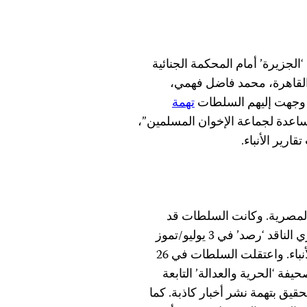
 ‘الجزيرة’ أمام المحكمة الجنائية
 القاهرة، محمد فاضل فهمي،
د وجهت إليهم السلطات
تهمة
مساعدة لجماعة الإخوان المسلمين”،
رير الأنباء.
مصرية. وكانت السلطات قد
اعتقلت الصحفي محمود عبد النبي، مراسل الموقع الإخباري الناقد ‘رصد’ في 3 يوليو/تموز
بينما كان يغطي مصادمات في الإسكندرية، وفقاً لتقارير الأنباء. واعتقلت السلطات في 26
ة ‘الحرية والعدالة’ التابعة
قيق بتهمة نشر أخبار كاذبة. كما