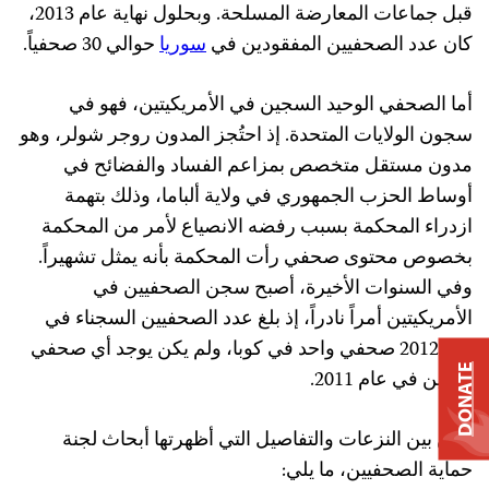
قبل جماعات المعارضة المسلحة. وبحلول نهاية عام 2013،
كان عدد الصحفيين المفقودين في
سوريا
حوالي 30 صحفياً.
أما الصحفي الوحيد السجين في الأمريكيتين، فهو في
سجون الولايات المتحدة. إذ احتُجز المدون روجر شولر، وهو
مدون مستقل متخصص بمزاعم الفساد والفضائح في
أوساط الحزب الجمهوري في ولاية ألباما، وذلك بتهمة
ازدراء المحكمة بسبب رفضه الانصياع لأمر من المحكمة
بخصوص محتوى صحفي رأت المحكمة بأنه يمثل تشهيراً.
وفي السنوات الأخيرة، أصبح سجن الصحفيين في
الأمريكيتين أمراً نادراً، إذ بلغ عدد الصحفيين السجناء في
عام 2012 صحفي واحد في كوبا، ولم يكن يوجد أي صحفي
DONATE
سجين في عام 2011.
ومن بين النزعات والتفاصيل التي أظهرتها أبحاث لجنة
حماية الصحفيين، ما يلي: