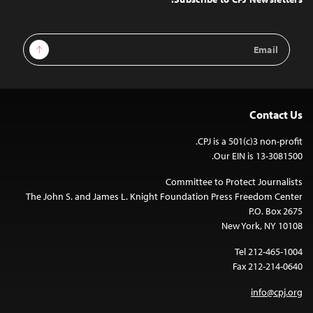
Email
Sign Up
Address
Contact Us
CPJ is a 501(c)3 non-profit.
Our EIN is 13-3081500.
Committee to Protect Journalists
The John S. and James L. Knight Foundation Press Freedom Center
P.O. Box 2675
New York, NY 10108
Tel 212-465-1004
Fax 212-214-0640
info@cpj.org