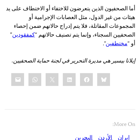
أما الصحفيون الذين يتعرضون للاختفاء أو الاختطاف على يد
هيئات من غير الدول، مثل العصابات الإجرامية أو
المجموعات المقاتلة، فلا يتم إدراج حالاتهم ضمن إحصاء
الصحفيين السجناء، وإنما يتم تصنيف حالاتهم “
كمفقودين
”
أو “
مختطفين
“.
إيلانا
بيسير هي مديرة التحرير في لجنة حماية الصحفيين.
Share
mail
WhatsApp
LinkedIn
X
Facebook
Bluesky
this:
More On:
إيران
الأردن
البحرين