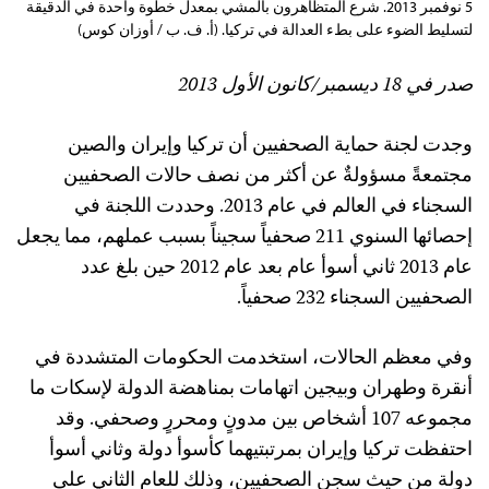
5 نوفمبر 2013. شرع المتظاهرون بالمشي بمعدل خطوة واحدة في الدقيقة
لتسليط الضوء على بطء العدالة في تركيا. (أ. ف. ب / أوزان كوس)
صدر في 18 ديسمبر/كانون الأول 2013
وجدت لجنة حماية الصحفيين أن تركيا وإيران والصين
مجتمعةً مسؤولةٌ عن أكثر من نصف حالات الصحفيين
السجناء في العالم في عام 2013. وحددت اللجنة في
إحصائها السنوي 211 صحفياً سجيناً بسبب عملهم، مما يجعل
عام 2013 ثاني أسوأ عام بعد عام 2012 حين بلغ عدد
الصحفيين السجناء 232 صحفياً.
وفي معظم الحالات، استخدمت الحكومات المتشددة في
أنقرة وطهران وبيجين اتهامات بمناهضة الدولة لإسكات ما
مجموعه 107 أشخاص بين مدونٍ ومحررٍ وصحفي. وقد
احتفظت تركيا وإيران بمرتبتيهما كأسوأ دولة وثاني أسوأ
دولة من حيث سجن الصحفيين، وذلك للعام الثاني على