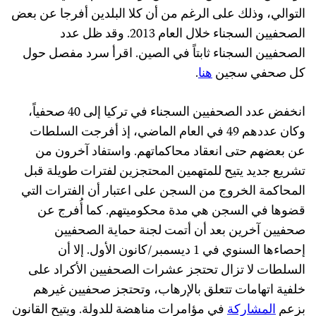
التوالي، وذلك على الرغم من أن كلا البلدين أفرجا عن بعض
الصحفيين السجناء خلال العام 2013. وقد ظل عدد
الصحفيين السجناء ثابتاً في الصين. اقرأ سرد مفصل حول
كل صحفي سجين
هنا
.
انخفض عدد الصحفيين السجناء في تركيا إلى 40 صحفياً،
وكان عددهم 49 في العام الماضي، إذ أفرجت السلطات
عن بعضهم حتى انعقاد محاكماتهم. واستفاد آخرون من
تشريع جديد يتيح للمتهمين المحتجزين لفترات طويلة قبل
المحاكمة الخروج من السجن على اعتبار أن الفترات التي
قضوها في السجن هي مدة محكوميتهم. كما أُفرج عن
صحفيين آخرين بعد أن أتمت لجنة حماية الصحفيين
إحصاءها السنوي في 1 ديسمبر/كانون الأول. إلا أن
السلطات لا تزال تحتجز عشرات الصحفيين الأكراد على
خلفية اتهامات تتعلق بالإرهاب، وتحتجز صحفيين غيرهم
بزعم
المشاركة
في مؤامرات مناهضة للدولة. ويتيح القانون