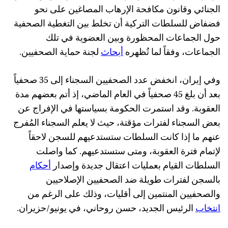
الجنائي وقانون مكافحة الإرهاب المصاغين على نحو
فضفاض للسلطات التركية أن تخلط بين التغطية الصحفية
حول الجماعات المحظورة وبين العضوية في تلك
الجماعات، وفقاً لما تُظهره
أبحاث
لجنة حماية الصحفيين.
وفي إيران، انخفض عدد الصحفيين السجناء إلى 35 صحفياً
بعد أن بلغ 45 صحفياً في العام الماضي، إذ أتم بعضهم مدة
العقوبة. وقد استمرت الحكومة بسياستها في الإفراج عن
بعض السجناء لفترات مؤقتة، حيث لا يعلم السجناء المُفرج
عنهم ما إذا كانت السلطات ستستدعيهم للسجن لاحقاً
لإتمام فترة العقوبة، ومتى ستستدعيهم. كما واصلت
السلطات القيام بعمليات اعتقال جديدة وإصدار
أحكام
بالسجن لفترات طويلة ضد الصحفيين الإصلاحيين
والصحفيين المنتمين إلى أقليات، وذلك على الرغم من
انتخاب
الرئيس الجديد، حسن روحاني، في يونيو/حزيران.