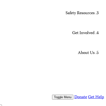
Missing Journalists
Data Methodology and FAQs
Journalist Safety and Emergencies
How to Get Help
All Safety Resources
Support CPJ
Take Action
Press Freedom Awards
What We Do
Who We Are
Who We Are
Our People
Our Board
Press Center
Contact Us