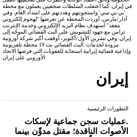
ال
ف
‘ب
آ
مع
ت
إي
مزودة 
وإ
ال