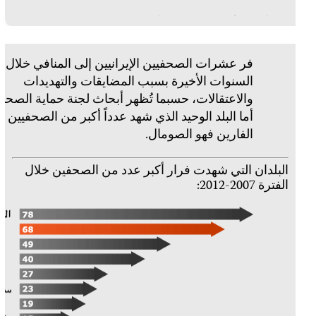
فر
والاعت
أ