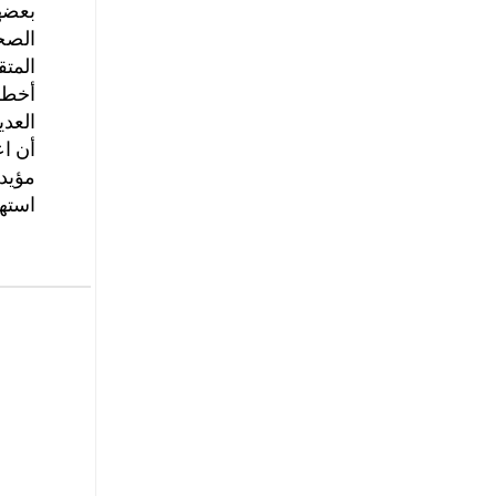
بعضهم
المتق
العدي
أن اع
مؤيدي
استهد