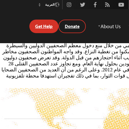
Instagram
Twitter
Facebook
Rss
Youtube
العربية
Switch
Language
About Us
Get Help
Donate
. وقد واصلت الحكومة السورية تعتيمها الإعلامي من خلال منع دخول معظم الصحفيين الدوليين والسيطرة
 يتمكنوا من تغطية النزاع. وقد واجه المواطنون الصحفيون مخاطر
ب أثناء احتجازهم من قبل الدولة. وقد تعرض صحفيون دوليون
ومحليون للاختطاف على يد القوات الحكومية وقوات الثوار وجماعات إسلامية متطرفة غير سورية، وظل بعضهم في عداد المفقودين بحلول نهاية العام. ومع تجاوز عدد الصحفيين القتلى 28
قتيلاً جراء رصاص القناصة أو النيران المتقاطعة، فقد صنفت لجنة حماية الصحفيين سوريا على أنها أخطر بلد في العالم للصحافة في عام 2012. وعلى الرغم من أن العديد من الصحفيين الضحايا
ى قوات الثوار، بما في ذلك تفجيران استهدفا محطة تلفزيونية