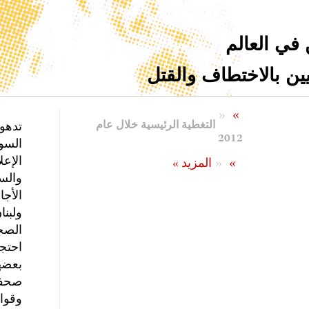
 في العالم
ن بالاختطاف والقتل
«
»
التغطية الرئيسية خلال عام
تدهو
2012
الإع
«
»
المزيد »
والسي
الأجا
ولبنا
الصح
احتج
بعضه
صحفي
وقوا