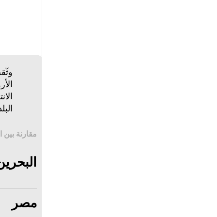
وثّق
الان
البل
مقارنة بين ا
البحرين
مصر