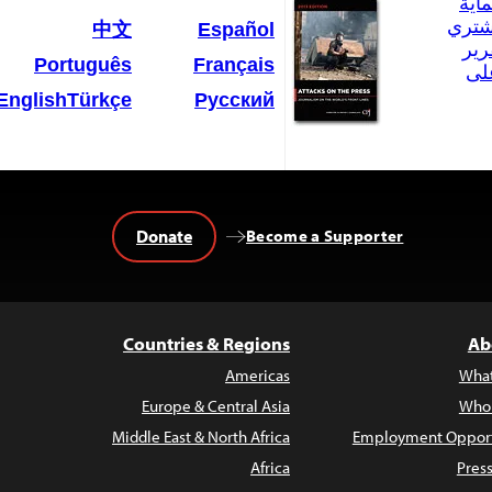
اية
شتري
中文
Español
رير
Português
Français
على
English
Türkçe
Русский
Donate
Become a Supporter
Countries & Regions
Ab
Americas
Wha
Europe & Central Asia
Who
Middle East & North Africa
Employment Opport
Africa
Pres