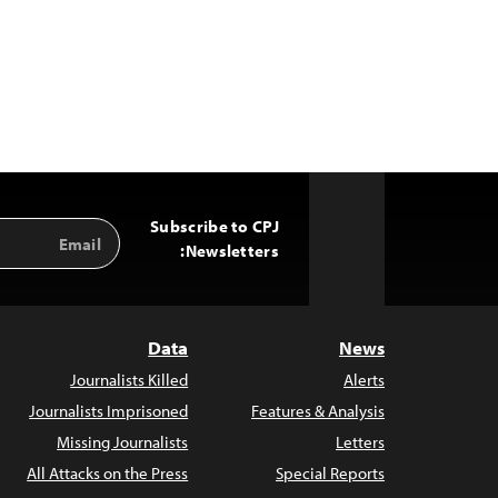
Subscribe to CPJ
Email
Back
Address
Newsletters:
to
Top
Data
News
Journalists Killed
Alerts
Journalists Imprisoned
Features & Analysis
Missing Journalists
Letters
All Attacks on the Press
Special Reports