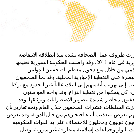
رت ظروف عمل الصحافة بشدة منذ انطلاقة الانتفاضة
السورية في عام 2011. وقد واصلت الحكومة السورية تعتيمها
لامي من خلال منع دخول معظم الصحفيين الدوليين
طرة على التغطية الإخبارية المحلية. وقد لجأ الصحفيون
نب إلى تهريب أنفسهم إلى البلاد، غالباً عبر الحدود مع تركيا
ن، كي يتمكنوا من تغطية النزاع. وقد واجه المواطنون
فيون مخاطر شديدة لتصوير الاضطرابات وتوثيقها. وقد
زت السلطات عشرات الصحفيين خلال العام وثمة تقارير بأن
م تعرض للتعذيب أثناء احتجازهم من قبل الدولة. وقد تعرض
ون دوليون ومحليون للاختطاف على يد القوات الحكومية
ت الثوار وجماعات إسلامية متطرفة غير سورية، وظل