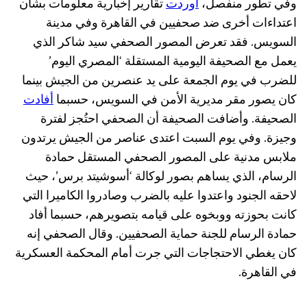
وفي تطور منفصل،
أوردت
تقارير إخبارية معلومات بشأن
اعتداءات أخرى ضد صحفيين في القاهرة وفي مدينة
السويس. فقد تعرض المصور الصحفي سيد شاكر الذي
يعمل مع الصحيفة اليومية المستقلة ‘المصري اليوم’
للضرب في يوم الجمعة على يد عنصرين من الجيش بينما
كان يصور مقر مديرية الأمن في السويس، حسبما
أفادت
الصحيفة. وأضافت الصحيفة أن الصحفي احتُجز لفترة
وجيزة. وفي يوم السبت اعتدى عناصر من الجيش يرتدون
ملابس مدنية على المصور الصحفي المستقل حمادة
الرسام، الذي يساهم بصور لوكالة ‘أسوشيتد برس’، حيث
لاحقه الجنود واعتدوا عليه بالضرب وصادروا الكاميرا التي
كانت بحوزته ووبخوه على قيامه بتصويرهم، حسبما أفاد
حمادة الرسام للجنة حماية الصحفيين. وقال الصحفي إنه
كان يغطي الاحتجاجات التي جرت أمام المحكمة العسكرية
في القاهرة.