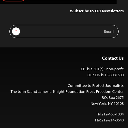
to
Top
Subscribe to CPJ Newsletters:
Email
Sign Up
Address
Contact Us
CPJ is a 501(c)3 non-profit.
Our EIN is 13-3081500.
Committee to Protect Journalists
The John S. and James L. Knight Foundation Press Freedom Center
P.O. Box 2675
New York, NY 10108
Tel 212-465-1004
Fax 212-214-0640