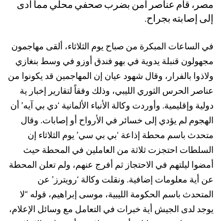
مصر، قام عناصر أمن بضرب صحفي محلي مما أدى
إلى إصابته بجراح.
في الساعات المبكرة من صباح يوم الثلاثاء، ألقى مهاجمون
مجهولون قنبلة يدوية في بهو فندق أوزو في وسط بنغازي
ولاذوا بالفرار، وقال شهود عيان إن المهاجمين قد يكونوا من
عناصر الحرس الثوري الليبي، وذلك وفقاً لتقارير إخبار ية
دولية وإقليمية. وأوردت وكالة الأنباء الألمانية ‘دي بي آيه’ أن
الهجوم لم يؤدي إلى خسائر في الأرواح أو إصابات. وقال
متحدث باسم محطة إذاعة ‘بي بي سي’ يوم الثلاثاء إن
السلطات احتجزت ثلاثة من العاملين في المحطة حيث
أمضوا ليلتهم في الاحتجاز ثم أفرج عنهم، ولم تعلن المحطة
عن أية معلومات إضافية. ونقلت وكالة ‘رويترز’ عن
المتحدث باسم الحكومة الليبية، موسى إبراهيم، قوله “لا
يوجد لدى الجيش أية خبرات في التعامل مع وسائل الإعلام،