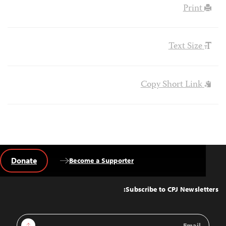
Print
Text Size
Copy Short Link
Donate
Become a Supporter
Back
to
Top
Subscribe to CPJ Newsletters:
Email
Sign Up