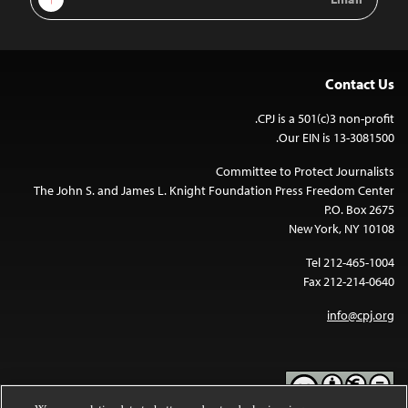
Address
Contact Us
CPJ is a 501(c)3 non-profit.
Our EIN is 13-3081500.
Committee to Protect Journalists
The John S. and James L. Knight Foundation Press Freedom Center
P.O. Box 2675
New York, NY 10108
Tel 212-465-1004
Fax 212-214-0640
info@cpj.org