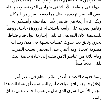
عناصر أمن أثناء قيامهم بحرق وثائق تابعة لمباحث أمن
الدولة في منطقة ‘الأحياء’ في ضواحي الغردقة، وحينها قام
بعض العناصر بتهديده بالقتل مما دفعه للفرار من المكان،
ولكن قام أربعة من عناصر الأمن
بملاحقته وأمسكوا به
وقاموا بضربه على رأسه باستخدام قارورة زجاجية. ووفقاً
للصحيفة، كان الصحفي قد تلقى إخبارية حول قيام ضباط
بحرق وثائق بعد حدوث عمليات شبيهة في مدن وبلدات
مصرية عديدة. وقد أغمي على الصحفي بسبب الضرب،
وقام ثلاثة من عناصر الأمن بنقله إلى عيادة خاصة حيث
تلقى علاجاً طبياً.
ومنذ حدوث الاعتداء، أصدر النائب العام في مصر أمرا
بإغلاق جميع مرافق مباحث أمن الدولة، وعلّق نشاطات هذا
الجهاز الأمني السري الذي ظل مرهوب الجانب على نطاق
واسع.