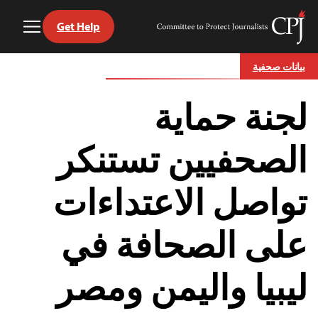
Get Help
Toggle
Committee
Menu
to
Ski
Protect
بيانات صحفية
t
Journalists
conten
لجنة حماية
الصحفيين تستنكر
تواصل الاعتداءات
على الصحافة في
ليبيا واليمن ومصر