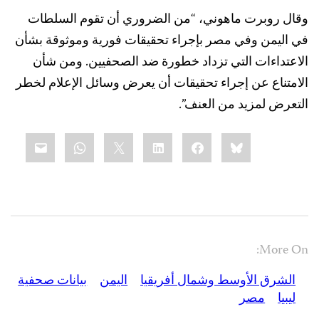
وقال روبرت ماهوني، “من الضروري أن تقوم السلطات
في اليمن وفي مصر بإجراء تحقيقات فورية وموثوقة بشأن
الاعتداءات التي تزداد خطورة ضد الصحفيين. ومن شأن
الامتناع عن إجراء تحقيقات أن يعرض وسائل الإعلام لخطر
التعرض لمزيد من العنف”.
Share
mail
WhatsApp
LinkedIn
X
Facebook
Bluesky
this:
More On:
الشرق الأوسط وشمال أفريقيا
اليمن
بيانات صحفية
ليبيا
مصر