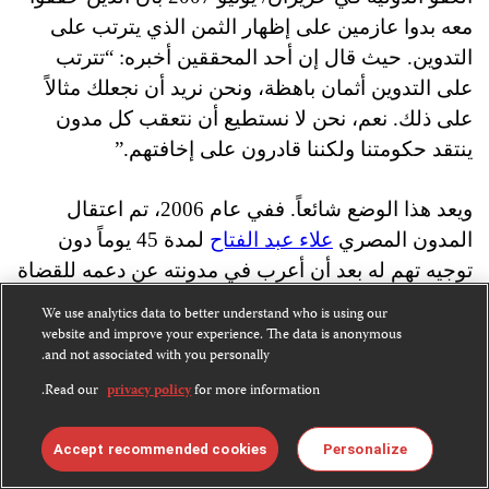
معه بدوا عازمين على إظهار الثمن الذي يترتب على
التدوين. حيث قال إن أحد المحققين أخبره: “تترتب
على التدوين أثمان باهظة، ونحن نريد أن نجعلك مثالاً
على ذلك. نعم، نحن لا نستطيع أن نتعقب كل مدون
ينتقد حكومتنا ولكننا قادرون على إخافتهم.”
ويعد هذا الوضع شائعاً. ففي عام 2006، تم اعتقال
المدون المصري
علاء عبد الفتاح
لمدة 45 يوماً دون
توجيه تهم له بعد أن أعرب في مدونته عن دعمه للقضاة
الإصلاحيين ودعا إلى تحسين مراقبة الانتخابات. وكان
We use analytics data to better understand who is using our
علاء من بين العديد من المدونين المصريين الذين
website and improve your experience. The data is anonymous
and not associated with you personally.
يعربون عن مواقف من هذا القبيل لكنه استُهدِف على
Read our
privacy policy
for more information.
ما يبدو بسبب شهرته. وفي سوريا، جرى اعتقال المدون
طارق بياسي
في عام 2007 بسبب تعليق واحد له ينتقد
Accept recommended cookies
Personalize
فيه الأجهزة الأمنية. وبعد مرور عام على اعتقاله، أدانته
محكمة أمن الدولة بتهمة “إضعاف الشعور القومي”