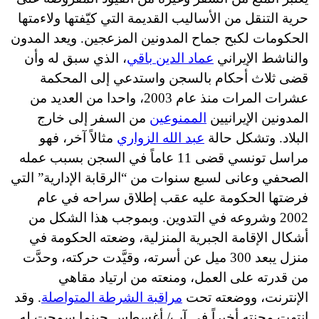
حرية التنقل من الأساليب القديمة التي كيّفتها ولاءمتها
الحكومات لكبح جماح المدونين المزعجين. ويعد المدون
والناشط الإيراني
عماد الدين باقي
، الذي سبق له وأن
قضى ثلاث أحكام بالسجن واستدعي إلى المحكمة
عشرات المرات منذ عام 2003، واحدا من العديد من
المدونين الإيرانيين
الممنوعين
من السفر إلى خارج
البلاد. وتشكل حالة
عبد الله الزواري
مثالاً آخر، فهو
مراسل تونسي قضى 11 عاماً في السجن بسبب عمله
الصحفي وعانى لسبع سنوات من “الرقابة الإدارية” التي
فرضتها الحكومة عليه عقب إطلاق سراحه في عام
2002 وشروعه في التدوين. وبموجب هذا الشكل من
أشكال الإقامة الجبرية المنزلية، وضعته الحكومة في
منزل يبعد 300 ميل عن أسرته، وقيَّدت حركته، وحدَّت
من قدرته على العمل، ومنعته من ارتياد مقاهي
الإنترنت، ووضعته تحت
مراقبة الشرطة المتواصلة
. وقد
انتهت محنته أخيراً في آب/ أغسطس حينما سمحت له