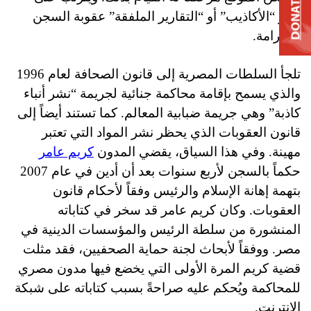
DONATE
نشر “الأكاذيب” أو “التقارير الملفقة” عقوبة السجن
والغرامة.
تلجأ السلطات المصرية إلى قانون الصحافة لعام 1996
والذي يسمح بإقامة محاكمة جنائية لجريمة “نشر أنباء
كاذبة” وهي جريمة ضبابية المعالم. كما تستند أيضاً إلى
قانون العقوبات الذي يحظر نشر المواد التي تعتبر
مهينة. وفي هذا السياق، يقضي المدون
كريم عامر
حكماً بالسجن لأربع سنوات بعد أن أدين في عام 2007
بتهمة إهانة الإسلام والرئيس وفقاً لأحكام قانون
العقوبات. وكان كريم عامر قد سخر في كتاباته
المنشورة من سلطة الرئيس والمؤسسات الدينية في
مصر. ووفقاً لأبحاث لجنة حماية الصحفيين، فقد مثلت
قضية كريم المرة الأولى التي يخضع فيها مدون مصري
للمحاكمة ويُحكم عليه صراحةً بسبب كتاباته على شبكة
الإنترنت.