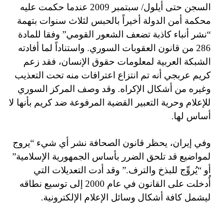
السجن حتى أيلول/ سبتمبر 2009 عندما حكمت عليه
محكمة أمن الدولة أخيراً بالحبس لثلاث سنوات بتهمة
“نشر أنباء كاذبة تضعف الشعور القومي” وفقا للمادة
286 من قانون العقوبات السوري. واستناداً لما أفادته
الشبكة العربية لمعلومات حقوق الإنسان، فقد زعم
كريم عربجي أنه تم انتزاع اعترافات منه تحت التعذيب
وغيره من أشكال الإكراه. وقد وصف المركز السوري
للإعلام وحرية التعبير القضية المرفوعة ضد كريم بأنها لا
أساس لها.
وفي إيران، يحظر قانون الصحافة نشر أي شيء “يروج
لمواضيع قد تلحق الضرر بأساس الجمهورية الإسلامية”
أو “يُروِّج للبذخ والترف.” وقد أدت التعديلات التي
أُدخلت على القانون في عام 2000 إلى توسيع نطاقه
ليشمل كافة أشكال وسائل الإعلام الإلكترونية.