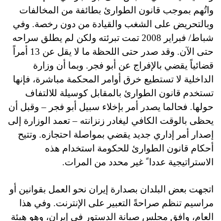
واتُهم بموجب قانون الطوارئ بطائفة من المخالفات
وبالتحريض على الشغب والقيادة من دون رخصة. وفي
شباط/ فبراير 2008 تمت تبرئته ولكن لم يطلق سراحه
حتى الآن. وقد صدر حتى اللحظة ما لا يقل عن 13 أمراً
قضائياً يقضي بالإفراج عن أبو فجر. وبما أن وزارة
الداخلية لا تستطيع خرق أوامر المحكمة مباشرة، فإنها
تستخدم قانون الطوارئ بالمقابل كوسيلة للالتفاف
حولها. فحالما يصدر أمر بإخلاء سبيل أبو فجر – وقبل أن
يحظى بالوقت الكافي ليغادر زنزانته – تعمد الوزارة إلى
إصدار أمر إداري جديد يقضي بمواصلة احتجازه. وتتيح
أحكام قانون الطوارئ للحكومة استخدام هذه
الاستراتيجية عددا ً غير محدد من المرات.
اتجهت بعض البلدان بصدارة إيران نحو العمل بقوانين أو
مراسيم تنظم صراحةً التعبير على الإنترنت. وفي هذا
العام، وافق مجلس صيانة الدستور في إيران، وهو هيئة