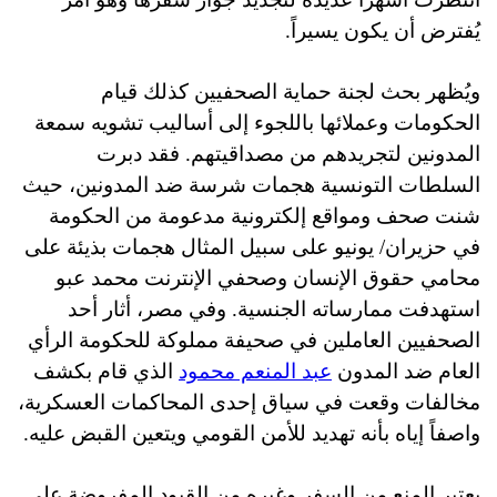
يُفترض أن يكون يسيراً.
ويُظهر بحث لجنة حماية الصحفيين كذلك قيام
الحكومات وعملائها باللجوء إلى أساليب تشويه سمعة
المدونين لتجريدهم من مصداقيتهم. فقد دبرت
السلطات التونسية هجمات شرسة ضد المدونين، حيث
شنت صحف ومواقع إلكترونية مدعومة من الحكومة
في حزيران/ يونيو على سبيل المثال هجمات بذيئة على
محامي حقوق الإنسان وصحفي الإنترنت محمد عبو
استهدفت ممارساته الجنسية. وفي مصر، أثار أحد
الصحفيين العاملين في صحيفة مملوكة للحكومة الرأي
العام ضد المدون
عبد المنعم محمود
الذي قام بكشف
مخالفات وقعت في سياق إحدى المحاكمات العسكرية،
واصفاً إياه بأنه تهديد للأمن القومي ويتعين القبض عليه
.
يعتبر المنع من السفر وغيره من القيود المفروضة على