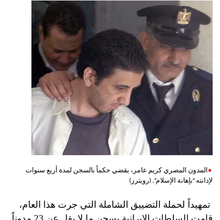
المدون المصري كريم عامر، يقضي حكماً بالسجن لمدة أربع سنوات
لإدانته “بإهانة الإسلام”. (رويترز)‏
تمهيداً لحملة التضييق الشاملة التي جرت هذا العام،
قامت السلطات الإيرانية بسجن ما لا يقل عن 23 مدوناً