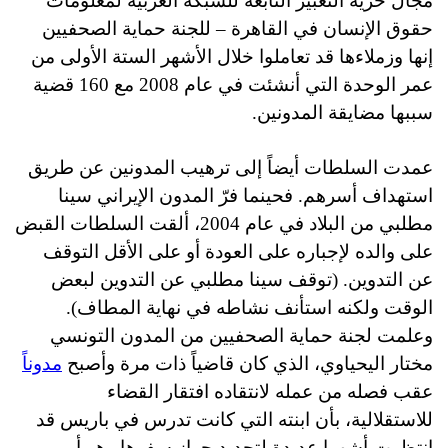
مجال حرية التعبير التابعة للشبكة العربية لمعلومات
حقوق الإنسان في القاهرة – للجنة حماية الصحفيين
إنها وزملاءها قد تعاملوا خلال الأشهر الستة الأولى من
عمر الوحدة التي أنشئت في عام 2008 مع 160 قضية
سببها مضايقة المدونين.
عمدت السلطات أيضاً إلى ترهيب المدونين عن طريق
استهداف أسرهم. فحينما فرّ المدون الإيراني سينا
مطلبي
من البلاد في عام 2004، ألقت السلطات القبض
على والده لإجباره على العودة أو على الأقل التوقف
عن التدوين. (توقف سينا مطلبي عن التدوين لبعض
الوقت ولكنه استأنف نشاطه في نهاية المطاف).
وعلمت لجنة حماية الصحفيين من المدون التونسي
مختار اليحياوي، الذي كان قاضياً ذات مرة وأصبح
مدوناً
عقب فصله من عمله لانتقاده افتقار القضاء
للاستقلالية، بأن ابنته التي كانت تدرس في باريس قد
انتظرت أشهرا عديدة لتجديد جواز سفرها وهو أمر