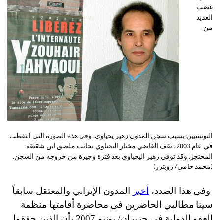
غضب
العديد
من
التونسيين بسبب سجن المدون زهير يحياوي. وفي هذه الصورة التي التقطت
في عام ‏‏2003، يقف القاضي مختار اليحياوي بجانب ملصق ابن شقيقه
المحتجز. وقد توفي زهير اليحياوي بعد ‏فترة وجيزة من خروجه من السجن.
(محمد حامي/ رويترز)‏
وفي هذا الصدد،
أخبر
المدون الإيراني والمعتقل سابقاً
سينا
مطالبي الحاضرين في محاضرة أقامتها منظمة
العفو الدولية في حزيران/ يونيو 2007 بأن الذين حققوا