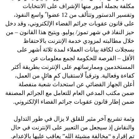
مكلفة بجملة أمور منها الإشراف على الانتخابات
وتفسير الدستور وتتألف من 12 عضوا ً واسع النفوذ،
على قانون عقوبات جرائم الفضاء الإلكتروني، وقد دخل
حيز النفاذ في شهر تموز/ يوليو. ويتيح هذا القانون – من
خلال مطالبته لمزودي خدمة الإنترنت بالاحتفاظ
بسجلات لكافة بيانات العملاء لمدة ثلاثة أشهر على
الأقل – الفرصة للحكومة لجمع معلومات عن
المستخدمين وممارساتهم على الإنترنت بطريقة أكثر
كفاءة وفعالية. وترقباً لاستقبال كمٍ هائلٍ من العمل،
أعلن الجهاز القضائي عن استحداث شعبة منفصلة
ضمن مكتب المدعي العام للتعامل مع الجرائم المصنفة
ضمن إطار قانون عقوبات جرائم الفضاء الإلكتروني.
وثمة تشريع آخر مثير للقلق لا يزال في طور التداول
والنقاش إذ سيجعل من التعبير على الإنترنت في حال
تم إقراره “مخالفة
مشيئة
الله” يعاقب عليها بالإعدام.