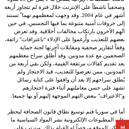
وصحفياً ناشطاً على الإنترنت خلال فترة لم تتجاوز أربعة
أشهر في عام 2004. وقد وجهت لمعظمهم تهما ً تستند
إلى خروقات أمنية متنوعة بما فيها التجسس، في حين
اتُهِم الآخرون بارتكاب مخالفات أخلاقية. وقد تعرض
بعضهم للتعذيب وأُرغموا على الإدلاء “باعترافات” زائفة،
وفقاً لتقارير صحفية ومقابلات أجرتها لجنة حماية
الصحفيين مع عدة مدونين. وقد أُطلق سراح معظمهم
بعد تقديم كفالات مرتفعة القيمة، ولكن بقي أربعة من
المدونين، ممن تعرضوا للتعذيب، قيد الاحتجاز ولم
يُطلق سراحهم إلا بعد أن وافقوا على كتابة رسائل
تشهد على حسن معاملتهم أثناء فترة احتجازهم
و”الاعتراف” ببعض التهم الموجهة إليهم أو بها جميعا.
أما في سوريا فتم توسيع نطاق قانون الصحافة ليحظر
على المطبوعات الإلكترونية نشر المواد السياسية ما
لم يكن الموقع مرخصاً له القيام بذلك. ويترتب على