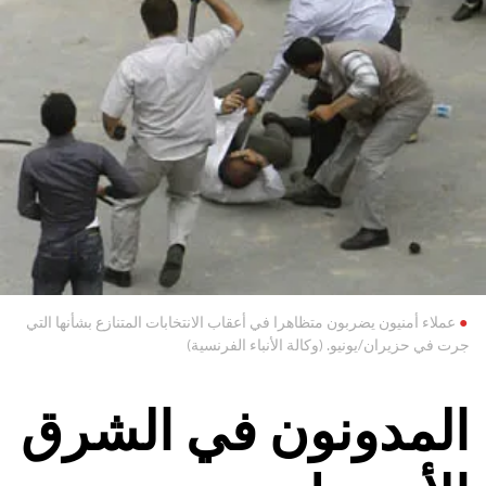
عملاء أمنيون يضربون متظاهرا في أعقاب الانتخابات المتنازع بشأنها التي
جرت في حزيران/يونيو. ‏‏(وكالة الأنباء الفرنسية)‏
المدونون في الشرق