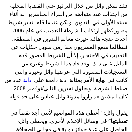
فقد تمكن وائل من خلال التركيز على القضايا المحلية
من اجتذاب عدد متواضع من القراء المناصرين له أثناء
سنته الأولى في التدوين. ولكن عندما قام بنشر شريط
مصور يُظهر ارتكاب الشرطة للتعذيب في عام 2006
أحدث ضجة هائلة غيرت معالم التدوين في المنطقة.
فلطالما سمع المصريون منذ زمن طويل حكايات عن
التعذيب في الاحتجاز، إلا أن الشريط المصور قدم
الدليل على ذلك. وقد قاد هذا الشريط وغيره من
التسجيلات المصورة التي عرضها وائل وغيره والتي
كانت في نهاية الأمر بمثابة أدلة دامغة على
إدانة
عدد من
ضباط الشرطة. وبحلول تشرين الثاني/نوفمبر 2008
كان الملايين قد زاروا مدونة وائل عباس على حد قوله.
يقول وائل: “أغطي هذه المواضيع لأنني أجد نقصاً في
تغطيتها” في وسائل الإعلام الأخرى. ويحظى وائل،
الحاصل على عدة جوائز دولية في مجالي الصحافة