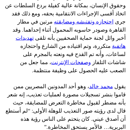
وحقوق الإنسان، بمكانة عالية كفيلة بردع السلطات عن
اتخاذ أقسى الإجراءات الانتقامية بحقه، ومع ذلك فقد
جرى
احتجازه وتفتيشه ومضايقته
مرتين في مطار
القاهرة وصودر حاسوبه المحمول أثناء إحداهما. وقد
أخبر وائل لجنة حماية الصحفيين بأنه تلقى
تهديدات
هاتفية
متكررة، وتم اقتياده من الشارع واحتجازه
لساعات، وأنه تم القدح فيه ونعته بالمجرم على
شاشات التلفاز
وصفحات الإنترنت
، مما جعل من
الصعب عليه الحصول على وظيفة منتظمة.
يقول
محمد خالد
، وهو أحد المدونين المصريين ممن
قاموا بنشر تسجيلات مصورة لعمليات تعذيب، إنه شعر
بأنه مضطر لقبول مخاطرة التعرض للمضايقة، حيث
قال لدى رؤيته صور التعذيب للوهلة الأولى: “لم أستطع
أن أصدق عيني. كان يتحتم على الناس رؤية هذه
البربرية… فالأمر يستحق المخاطرة.”