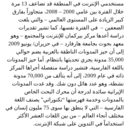
مستخدمي الإنترنت في المنطقة قد تضاعف 13 مرة
خلال الفترة بين عامي 2000 – 2008، متجاوزاً بفارق
كبير الزيادة على المستوى العالمي – والتي بلغت
الضعفين –
في الفترة نفسها، كما تشير تقديرات
دراسة أعدها مركز بيركمان للإنترنت والمجتمع – وهو
معهد بحوث بجامعة هارفارد – في حزيران/ يونيو 2009
إلى أن حيز المدونات الناطقة بالعربية يضم حوالي
35,000 مدونة يجري تحديثها بانتظام. أما حيز المدونات
باللغة الفارسية، فتشير دراسة منفصلة أجراها المركز
ذاته في عام 2009، إلى أنه يتألف من 70,000 مدونة
نشطة، وهو عدد هائل دون شك. وقد غدت المدونات
الإيرانية سائدة لدرجة أن محرك البحث الخاص
بالمدونات وخدمة فهرستها “تكنوراتي” يصنف اللغة
الفارسية – التي لا ينطق بها سوى 75 مليون إنسان في
مختلف أنحاء العالم – من بين اللغات العشر الأكثر
استخداماً في التدوين على شبكة الإنترنت.