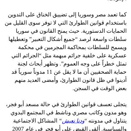
كما تعمد مصر وسوريا إلى تضييق الخناق على التدوين
باستخدام قوانين الطوارئ التي لا توفر سوى القليل من
الحمايات الدستورية. حيث يمنح القانون في سوريا
سلطات واسعة لرصد “جميع أشكال التعبير” وتعطيلها
ويسمح للسلطات بمحاكمة المجرمين في محكمة
عسكرية على خلفية جرائم مبهمة مثل “الجرائم التي
تمثل خطراً على وجه العموم”. وتظهر أبحاث لجنة
حماية الصحفيين أن ما لا يقل عن 11 مدوناً سورياً قد
أدينوا في ظل قانون الطوارئ، وأمضى العديد منهم
بعض الوقت في السجن.
يتجلى تعسف قوانين الطوارئ في حالة مسعد أبو فجر،
وهو مدون وكاتب مصري وناشط في المجتمع البدوي
يتناول في مدونته
“
ودنا نعيش
“
المشاكل الاجتماعية
والسياسية. ألقي القبض على أبو فجر في عام 2007