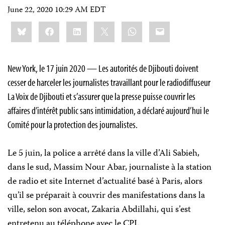
June 22, 2020 10:29 AM EDT
Share
Bluesky
Facebook
LinkedIn
X
WhatsApp
Email
this:
New York, le 17 juin 2020 — Les autorités de Djibouti doivent
cesser de harceler les journalistes travaillant pour le radiodiffuseur
La Voix de Djibouti et s’assurer que la presse puisse couvrir les
affaires d’intérêt public sans intimidation, a déclaré aujourd’hui le
Comité pour la protection des journalistes.
Le 5 juin, la police a arrêté dans la ville d’Ali Sabieh,
dans le sud, Massim Nour Abar, journaliste à la station
de radio et site Internet d’actualité basé à Paris, alors
qu’il se préparait à couvrir des manifestations dans la
ville, selon son avocat, Zakaria Abdillahi, qui s’est
entretenu au téléphone avec le CPJ.