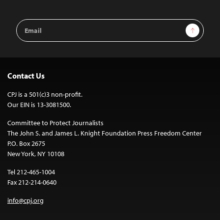
Email
Sign Up
Address
Contact Us
CPJ is a 501(c)3 non-profit.
Our EIN is 13-3081500.
Committee to Protect Journalists
The John S. and James L. Knight Foundation Press Freedom Center
P.O. Box 2675
New York, NY 10108
Tel 212-465-1004
Fax 212-214-0640
info@cpj.org