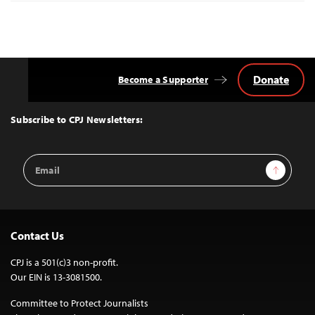
Donate
Become a Supporter
Back
to
Top
Subscribe to CPJ Newsletters:
Email
Sign Up
Address
Contact Us
CPJ is a 501(c)3 non-profit.
Our EIN is 13-3081500.
Committee to Protect Journalists