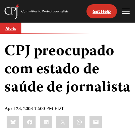
Get Help
Committee
Tog
to
Me
Skip
Protect
Alerts
to
Journalists
content
CPJ preocupado
tch
guage
com estado de
saúde de jornalista
April 23, 2003 12:00 PM EDT
Share
Bluesky
Facebook
LinkedIn
X
WhatsApp
Email
this: