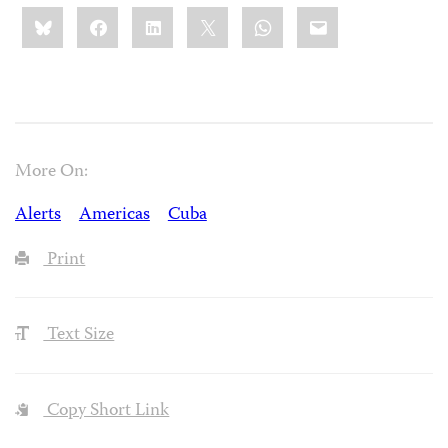
Share
Bluesky
Facebook
LinkedIn
X
WhatsApp
Email
this:
More On:
Alerts
Americas
Cuba
Print
Text Size
Copy Short Link