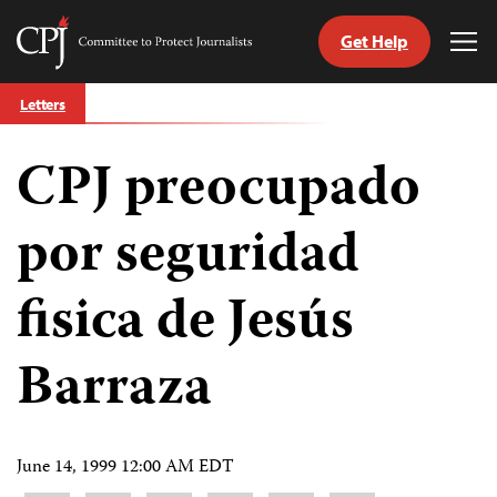
Get Help
Committee
Tog
to
Me
Skip
Protect
Letters
to
Journalists
content
CPJ preocupado
tch
guage
por seguridad
fisica de Jesús
Barraza
June 14, 1999 12:00 AM EDT
Share