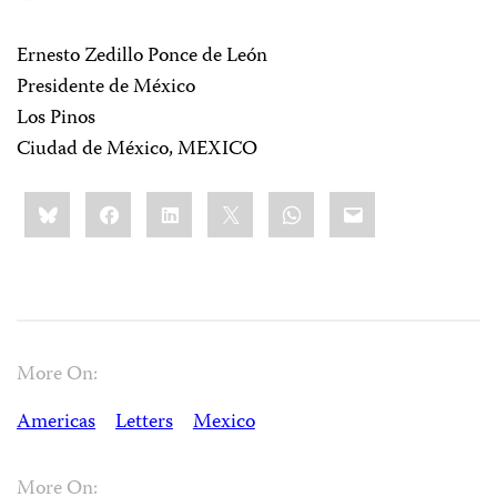
Ernesto Zedillo Ponce de León
Presidente de México
Los Pinos
Ciudad de México, MEXICO
Share
Bluesky
Facebook
LinkedIn
X
WhatsApp
Email
this:
More On:
Americas
Letters
Mexico
More On: