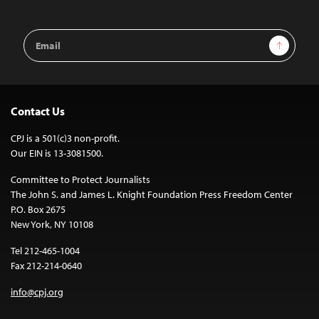
Email
Sign Up
Address
Contact Us
CPJ is a 501(c)3 non-profit.
Our EIN is 13-3081500.
Committee to Protect Journalists
The John S. and James L. Knight Foundation Press Freedom Center
P.O. Box 2675
New York, NY 10108
Tel 212-465-1004
Fax 212-214-0640
info@cpj.org