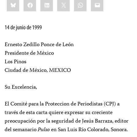
Bluesky
Facebook
LinkedIn
X
WhatsApp
Email
this:
14 de junio de 1999
Ernesto Zedillo Ponce de León
Presidente de México
Los Pinos
Ciudad de México, MEXICO
Su Excelencia,
El Comité para la Proteccion de Periodistas (CPJ) a
través de esta carta quiere expresar su creciente
preocupación por la seguridad de Jesús Barraza, editor
del semanario
Pulso
en San Luis Río Colorado, Sonora.