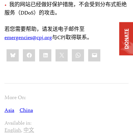
我的网站已经做好保护措施，不会受到分布式拒绝
服务（DDoS）的攻击。
若您需要帮助，请发送电子邮件至
DONATE
emergencies@cpj.org
与CPJ取得联系。
Share
Bluesky
Facebook
LinkedIn
X
WhatsApp
Email
this:
More On:
Asia
China
Available in:
English
,
中文