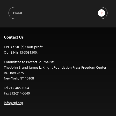
Email
Sign Up
Address
Contact Us
CPJ is a 501(c)3 non-profit.
Our EIN is 13-3081500.
Committee to Protect Journalists
The John S. and James L. Knight Foundation Press Freedom Center
P.O. Box 2675
New York, NY 10108
Tel 212-465-1004
Fax 212-214-0640
info@cpj.org