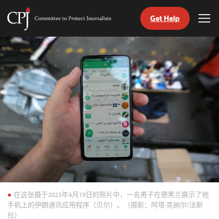
Get Help
Committee
Tog
to
Me
Skip
Protect
to
Journalists
content
tch
nguage
在这张摄于2023年4月19日的照片中，一名男子在德黑兰展示了他
手机上的伊朗通讯应用程序（贝尔）。（摄影：阿塔·克纳尔/法新
社）