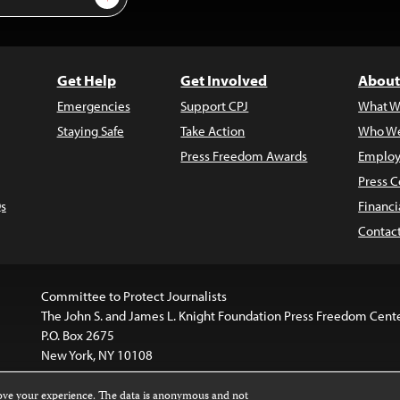
Get Help
Get Involved
About
Emergencies
Support CPJ
What W
Staying Safe
Take Action
Who We
Press Freedom Awards
Employ
Press C
s
Financi
Contac
Committee to Protect Journalists
The John S. and James L. Knight Foundation Press Freedom Cent
P.O. Box 2675
New York, NY 10108
rove your experience. The data is anonymous and not