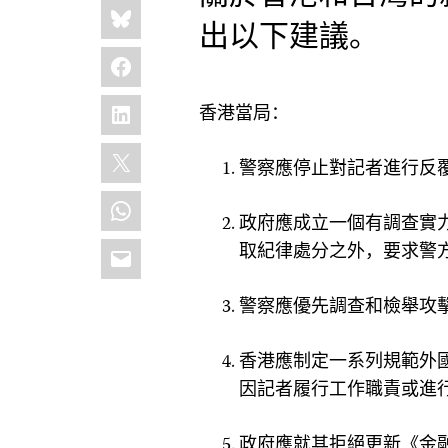
Share
Bluesky
this:
出以下建議。
Facebook
LinkedIn
香港當局：
X
警察應停止對記者進行
反
WhatsApp
政府應成立一個有調查實
Email
取紀律處分之外
，
要求警
警察應優先調查和檢舉攻
香港應制定一系列規範外
因
記者
履行工作職責或進
政府應就其拒絕更新《金融時報