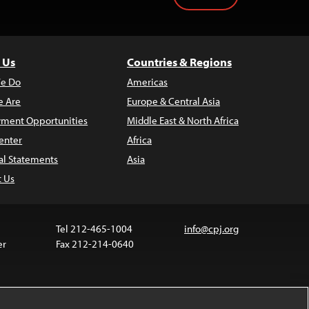
 Us
Countries & Regions
e Do
Americas
 Are
Europe & Central Asia
ment Opportunities
Middle East & North Africa
enter
Africa
al Statements
Asia
t Us
Tel 212-465-1004
info@cpj.org
er
Fax 212-214-0640