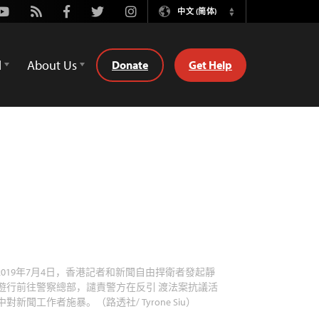
Youtube
Rss
Facebook
Twitter
Instagram
中文 (简体)
Switch
Language
d
About Us
Donate
Get Help
2019年7月4日，香港記者和新聞自由捍衛者發起靜
遊行前往警察總部，譴責警方在反引 渡法案抗議活
中對新聞工作者施暴。（路透社/ Tyrone Siu）