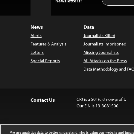
Back
Newsletters:
Address
to
Top
News
Data
Alerts
Journalists Killed
Features & Analysis
Journalists Imprisoned
Letters
Missing Journalists
Special Reports
All Attacks on the Press
Data Methodology and FAQ
CPJ is a 501(c)3 non-profit.
Contact Us
Our EIN is 13-3081500.
We use analytics data to better understand who is using our website and imp