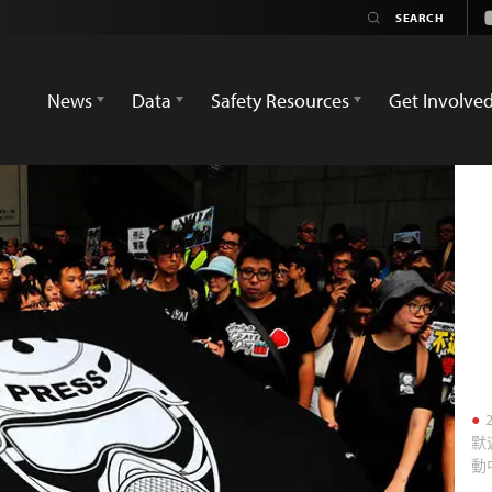
News
Data
Safety Resources
Get Involve
默
動