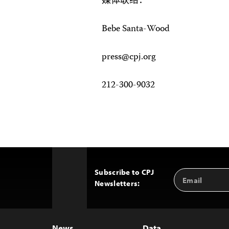
媒体联络：
Bebe Santa-Wood
press@cpj.org
212-300-9032
Subscribe to CPJ
Email
Back
Newsletters:
Address
to
Top
News
Data