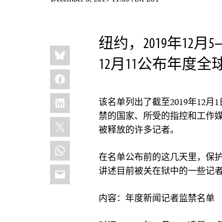
December 5, 2019 11:35 AM EST
纽约，2019年12
Share
Bluesky
this:
12月11公布年度
Facebook
LinkedIn
该名单列出了截至2019年12
禁的国家、所受的指控和工作媒
X
被释放的许多记者。
WhatsApp
在名单公布前的这几天里，保
Email
讲述目前被关在狱中的一些记
内容：年度新闻记者监禁名单