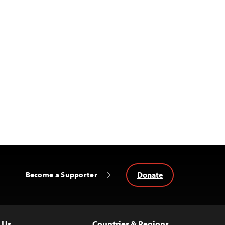
Donate
Become a Supporter
 Us
Countries & Regions