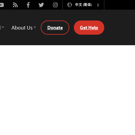
Youtube
Rss
Facebook
Twitter
Instagram
中文 (简体)
Switch
Language
d
About Us
Donate
Get Help