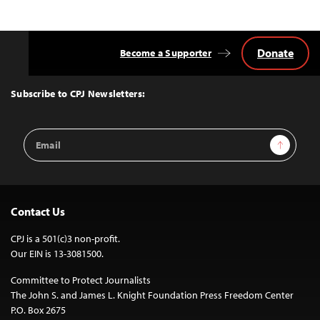
Donate
Become a Supporter
Back
to
Top
Subscribe to CPJ Newsletters:
Email
Sign Up
Address
Contact Us
CPJ is a 501(c)3 non-profit.
Our EIN is 13-3081500.
Committee to Protect Journalists
The John S. and James L. Knight Foundation Press Freedom Center
P.O. Box 2675