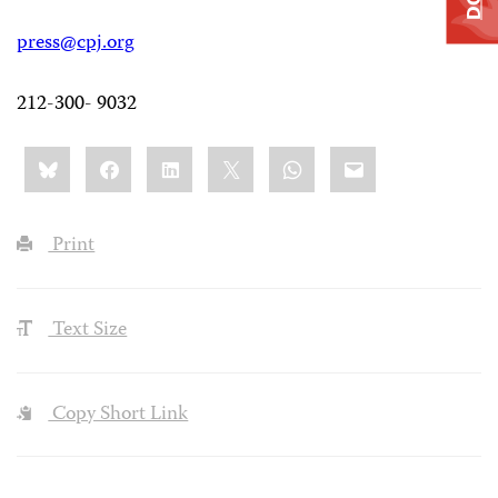
press@cpj.org
212-300- 9032
Share
Bluesky
Facebook
LinkedIn
X
WhatsApp
Email
this:
Print
Text Size
Copy Short Link