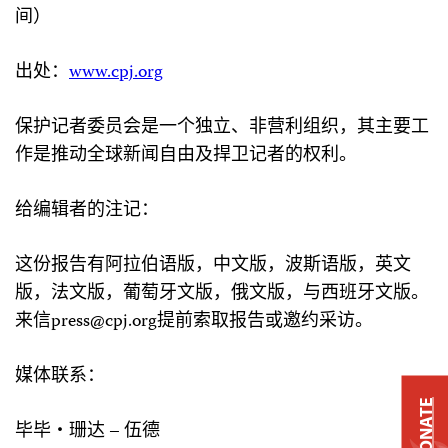
间）
出处：
www.cpj.org
保护记者委员会是一个独立、非营利组织，其主要工
作是推动全球新闻自由及捍卫记者的权利。
给编辑者的注记：
这份报告有阿拉伯语版，中文版，波斯语版，英文
版，法文版，葡萄牙文版，俄文版，与西班牙文版。
来信
press@cpj.org
提前索取报告或邀约采访。
媒体联系：
DONATE
毕毕・珊达 – 伍德