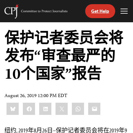
Get Help
Committee
Tog
to
Me
Skip
Protect
to
保护记者委员会将
Journalists
content
发布“审查最严的
tch
nguage
10个国家”报告
August 26, 2019 12:00 PM EDT
Share
Bluesky
Facebook
LinkedIn
X
WhatsApp
Email
this:
纽约, 2019年8月26日–保护记者委员会将在2019年9