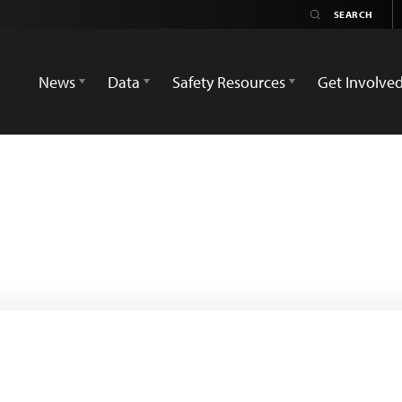
News
Data
Safety Resources
Get Involve