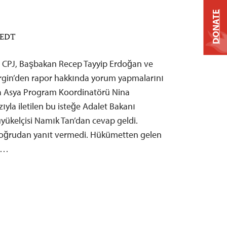
DONATE
M EDT
r CPJ, Başbakan Recep Tayyip Erdoğan ve
Ergin’den rapor hakkında yorum yapmalarını
ta Asya Program Koordinatörü Nina
yla iletilen bu isteğe Adalet Bakanı
yükelçisi Namık Tan’dan cevap geldi.
 doğrudan yanıt vermedi. Hükümetten gelen
i…