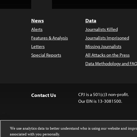
Top
News
Data
Alerts
Journalists Killed
Features & Analysis
Journalists Imprisoned
Letters
Missing Journalists
Special Reports
All Attacks on the Press
Data Methodology and FAQ
CPJ is a 501(c)3 non-profit.
Contact Us
Our EIN is 13-3081500.
We use analytics data to better understand who is using our website and imp
associated with you personally.
Except where noted, text on this 