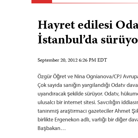
Hayret edilesi Oda
İstanbul’da sürüyo
September 20, 2012 6:26 PM EDT
Özgür Öğret ve Nina Ognianova/CPJ Avrupa
Çok sayıda sanığın yargılandığı Odatv davas
uyandıracak şekilde sürüyor. Odatv, hükumet
ulusalcı bir internet sitesi. Savcılığın iddia
tanınmış araştırmacı gazeteciler Ahmet Şı
birlikte Ergenekon adlı, varlığı bir diğer d
Başbakan…