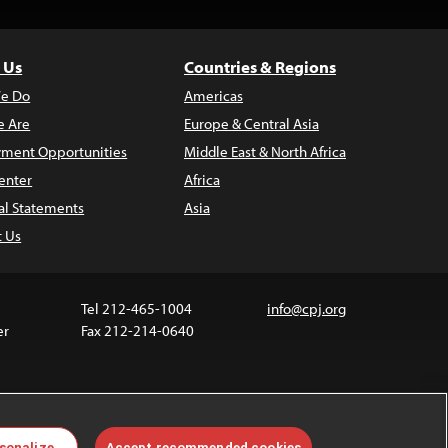
 Us
Countries & Regions
e Do
Americas
 Are
Europe & Central Asia
ment Opportunities
Middle East & North Africa
enter
Africa
al Statements
Asia
t Us
Tel 212-465-1004
info@cpj.org
er
Fax 212-214-0640
 media are not covered by the Creative Commons
sonalize
Accept recommended cookies