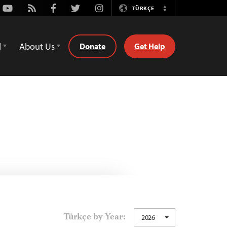
Youtube
Rss
Facebook
Twitter
Instagram
TÜRKÇE
Switch
Language
d
About Us
Donate
Get Help
Türkçe by Year:
2026