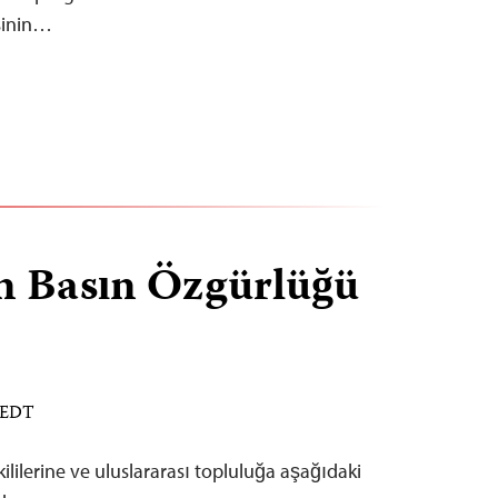
esinin…
in Basın Özgürlüğü
M EDT
kililerine ve uluslararası topluluğa aşağıdaki