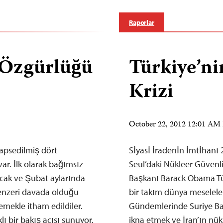
Raporlar
 Özgürlüğü
Türkiye’n
Krizi
October 22, 2012 12:01 A
apsedilmiş dört
Sİyasİ İradenİn İmtİhanı
ar. İlk olarak bağımsız
Seul’daki Nükleer Güvenl
 Ocak ve Şubat aylarında
Başkanı Barack Obama Tü
benzeri davada olduğu
bir takım dünya meseleler
lemekle itham edildiler.
Gündemlerinde Suriye Baş
ı bir bakış açısı sunuyor.
ikna etmek ve İran’ın nük