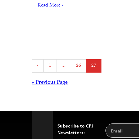
Read More ›
Posts
‹
1
…
26
27
pagination
Posts
« Previous Page
navigation
Subscribe to CPJ
Email
Back
Newsletters:
Address
to