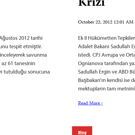
Krizi
October 22, 2012 12:01 A
 Ağustos 2012 tarihi
Ek II Hükümetten Tepkile
unu tespit etmiştir.
Adalet Bakanı Sadullah 
ni inceleyerek savunma
istedi. CPJ Avrupa ve Or
 az 61 tanesinin
Ognianova tarafından yazı
yı tutulduğu sonucuna
Sadullah Ergin ve ABD Bü
Başbakan’ın kendisi ise
mektupların tam metnin
Read More ›
Blog