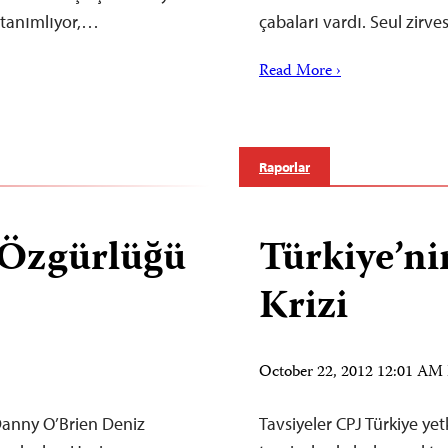
i tanımlıyor,…
çabaları vardı. Seul zirv
Read More ›
Raporlar
 Özgürlüğü
Türkiye’n
Krizi
October 22, 2012 12:01 A
Danny O’Brien Deniz
Tavsiyeler CPJ Türkiye yet