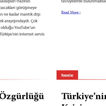
kadaşları Haziran
tavsiyelerde bulunmaktad
apacakları görüşmeye
Read More ›
ün ne kadar mantık dışı
nek arayışındaydı. Çok
bi olduğu YouTube’un
rkiye’nin internet servis
Raporlar
 Özgürlüğü
Türkiye’n