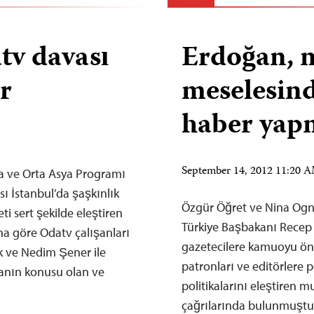
tv davası
Erdoğan, 
r
meselesind
haber yap
September 14, 2012 11:20
 ve Orta Asya Programı
ı İstanbul’da şaşkınlık
Özgür Öğret ve Nina Ogn
i sert şekilde eleştiren
Türkiye Başbakanı Recep
sına göre Odatv çalışanları
gazetecilere kamuoyu ön
k ve Nedim Şener ile
patronları ve editörlere po
avanın konusu olan ve
politikalarını eleştiren 
çağrılarında bulunmuştu.