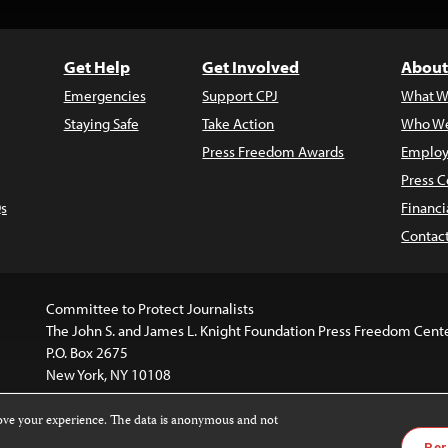
Get Help
Get Involved
About
Emergencies
Support CPJ
What W
Staying Safe
Take Action
Who We
Press Freedom Awards
Employ
Press C
s
Financi
Contac
Committee to Protect Journalists
The John S. and James L. Knight Foundation Press Freedom Cent
P.O. Box 2675
New York, NY 10108
rove your experience. The data is anonymous and not
website is licensed under a
Creative Commons
Images and other
Per