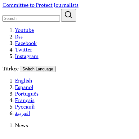
Skip
Committee to Protect Journalists
to
content
Youtube
Rss
Facebook
Twitter
Instagram
Türkçe
Switch Language
English
Español
Português
Français
Русский
العربية
News