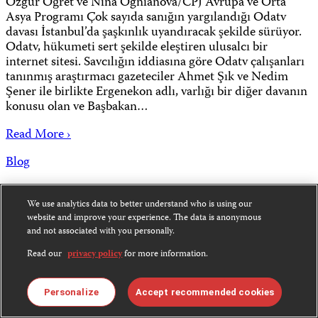
Özgür Öğret ve Nina Ognianova/CPJ Avrupa ve Orta
Asya Programı Çok sayıda sanığın yargılandığı Odatv
davası İstanbul’da şaşkınlık uyandıracak şekilde sürüyor.
Odatv, hükumeti sert şekilde eleştiren ulusalcı bir
internet sitesi. Savcılığın iddiasına göre Odatv çalışanları
tanınmış araştırmacı gazeteciler Ahmet Şık ve Nedim
Şener ile birlikte Ergenekon adlı, varlığı bir diğer davanın
konusu olan ve Başbakan…
Read More ›
Blog
Erdoğan, medya Kürt
We use analytics data to better understand who is using our
website and improve your experience. The data is anonymous
meselesindeki çatışmayı haber
and not associated with you personally.
yapmasın diyor
Read our
privacy policy
for more information.
September 14, 2012 11:20 AM EDT
Personalize
Accept recommended cookies