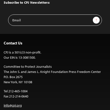
Top
Subscribe to CPJ Newsletters:
Email
Sign Up
Address
Contact Us
CPJ is a 501(c)3 non-profit.
Our EIN is 13-3081500.
Committee to Protect Journalists
The John S. and James L. Knight Foundation Press Freedom Center
P.O. Box 2675
New York, NY 10108
Tel 212-465-1004
Fax 212-214-0640
info@cpj.org