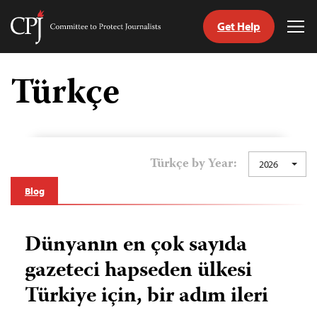
Get Help
Committee
Tog
to
Me
Skip
Protect
to
Türkçe
Journalists
content
ch
guage
Türkçe by Year:
2026
Blog
Dünyanın en çok sayıda
gazeteci hapseden ülkesi
Türkiye için, bir adım ileri