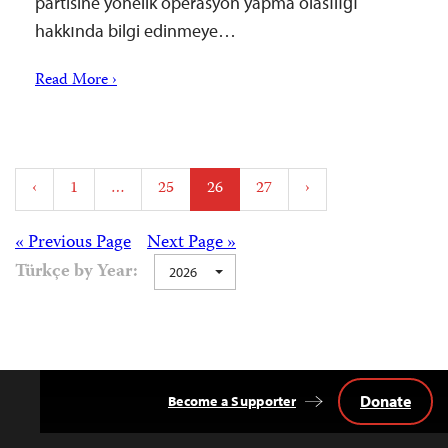
partisine yönelik operasyon yapma olasılığı
hakkında bilgi edinmeye…
Read More ›
Posts
‹
1
…
25
26
27
›
pagination
Posts
« Previous Page
Next Page »
Türkçe by Year:
2026
navigation
Donate
Become a Supporter
Back
to