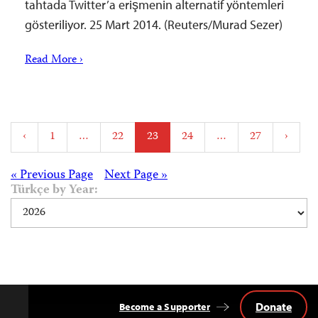
tahtada Twitter’a erişmenin alternatif yöntemleri
gösteriliyor. 25 Mart 2014. (Reuters/Murad Sezer)
Read More ›
Posts
‹
1
…
22
23
24
…
27
›
pagination
Posts
« Previous Page
Next Page »
Türkçe by Year:
navigation
Donate
Become a Supporter
Back