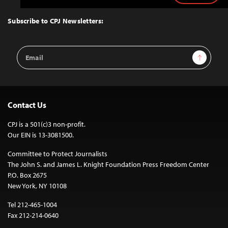
to
Top
Subscribe to CPJ Newsletters:
Email
Sign Up
Address
Contact Us
CPJ is a 501(c)3 non-profit.
Our EIN is 13-3081500.
Committee to Protect Journalists
The John S. and James L. Knight Foundation Press Freedom Center
P.O. Box 2675
New York, NY 10108
Tel 212-465-1004
Fax 212-214-0640