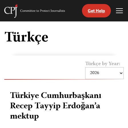
Get Help
Committee
Tog
to
Me
Skip
Protect
to
Türkçe
Journalists
content
ch
guage
Türkçe by Year:
Türkiye Cumhurbaşkanı
Recep Tayyip Erdoğan’a
mektup