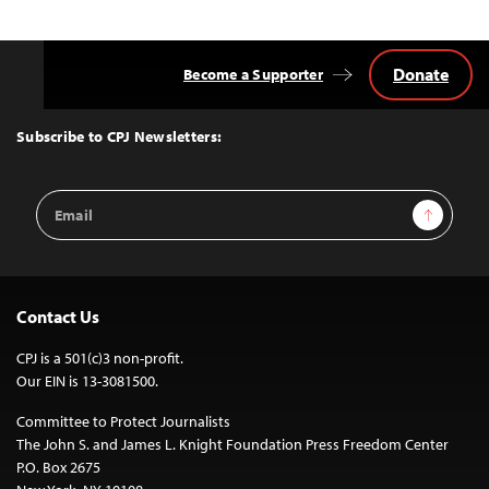
navigation
Donate
Become a Supporter
Back
to
Top
Subscribe to CPJ Newsletters:
Email
Sign Up
Address
Contact Us
CPJ is a 501(c)3 non-profit.
Our EIN is 13-3081500.
Committee to Protect Journalists
The John S. and James L. Knight Foundation Press Freedom Center
P.O. Box 2675