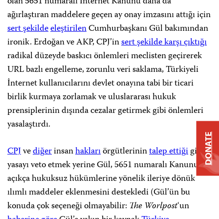
olan 5651 numaralı İnternet Kanunu daha da
ağırlaştıran maddelere geçen ay onay imzasını attığı için
sert şekilde
eleştirilen
Cumhurbaşkanı Gül bakımından
ironik. Erdoğan ve AKP, CPJ’in
sert şekilde karşı çıktığı
radikal düzeyde baskıcı önlemleri meclisten geçirerek
URL bazlı engelleme, zorunlu veri saklama, Türkiyeli
İnternet kullanıcılarını devlet onayına tabi bir ticari
birlik kurmaya zorlamak ve uluslararası hukuk
prensiplerinin dışında cezalar getirmek gibi önlemleri
yasalaştırdı.
DONATE
CPJ
ve
diğer
insan
hakları
örgütlerinin
talep ettiği
gibi
yasayı veto etmek yerine Gül, 5651 numaralı Kanunun
açıkça hukuksuz hükümlerine yönelik ileriye dönük
ılımlı maddeler eklenmesini destekledi (Gül’ün bu
konuda çok seçeneği olmayabilir:
The Worlpost
‘un