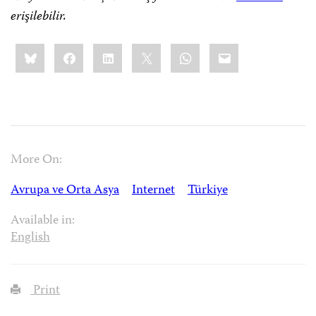
erişilebilir.
Share
Bluesky
Facebook
LinkedIn
X
WhatsApp
Email
this:
More On:
Avrupa ve Orta Asya
Internet
Türkiye
Available in:
English
Print