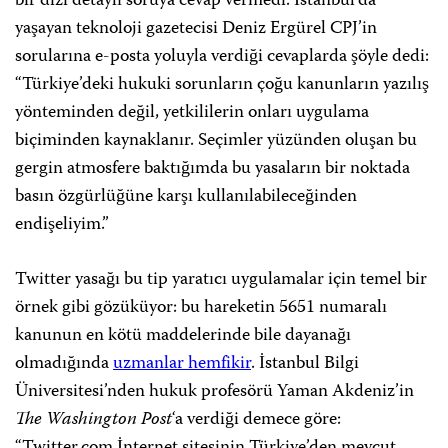
bir dizi detaylı soruya cevap vermedi. İstanbul’da
yaşayan teknoloji gazetecisi Deniz Ergürel CPJ’in
sorularına e-posta yoluyla verdiği cevaplarda şöyle dedi:
“Türkiye’deki hukuki sorunların çoğu kanunların yazılış
yönteminden değil, yetkililerin onları uygulama
biçiminden kaynaklanır. Seçimler yüzünden oluşan bu
gergin atmosfere baktığımda bu yasaların bir noktada
basın özgürlüğüne karşı kullanılabileceğinden
endişeliyim.”
Twitter yasağı bu tip yaratıcı uygulamalar için temel bir
örnek gibi gözüküyor: bu hareketin 5651 numaralı
kanunun en kötü maddelerinde bile dayanağı
olmadığında
uzmanlar hemfikir
. İstanbul Bilgi
Üniversitesi’nden hukuk profesörü Yaman Akdeniz’in
The Washington Post
‘a verdiği demece göre: