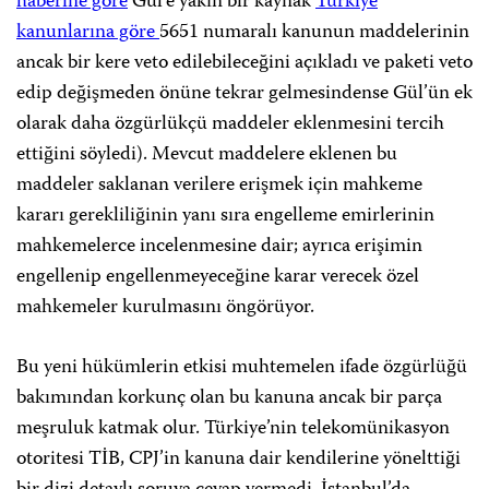
haberine göre
Gül’e yakın bir kaynak
Türkiye
kanunlarına göre
5651 numaralı kanunun maddelerinin
ancak bir kere veto edilebileceğini açıkladı ve paketi veto
edip değişmeden önüne tekrar gelmesindense Gül’ün ek
olarak daha özgürlükçü maddeler eklenmesini tercih
ettiğini söyledi). Mevcut maddelere eklenen bu
maddeler saklanan verilere erişmek için mahkeme
kararı gerekliliğinin yanı sıra engelleme emirlerinin
mahkemelerce incelenmesine dair; ayrıca erişimin
engellenip engellenmeyeceğine karar verecek özel
mahkemeler kurulmasını öngörüyor.
Bu yeni hükümlerin etkisi muhtemelen ifade özgürlüğü
bakımından korkunç olan bu kanuna ancak bir parça
meşruluk katmak olur. Türkiye’nin telekomünikasyon
otoritesi TİB, CPJ’in kanuna dair kendilerine yönelttiği