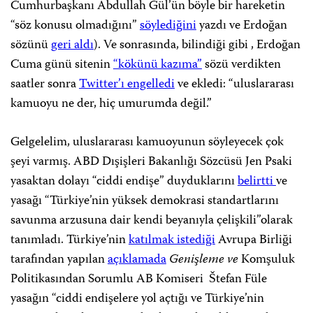
Cumhurbaşkanı Abdullah Gül’ün böyle bir hareketin
“söz konusu olmadığını”
söylediğini
yazdı ve Erdoğan
sözünü
geri aldı
). Ve sonrasında, bilindiği gibi , Erdoğan
Cuma günü sitenin
“kökünü kazıma”
sözü verdikten
saatler sonra
Twitter’ı engelledi
ve ekledi: “uluslararası
kamuoyu ne der, hiç umurumda değil.”
Gelgelelim, uluslararası kamuoyunun söyleyecek çok
şeyi varmış. ABD Dışişleri Bakanlığı Sözcüsü Jen Psaki
yasaktan dolayı “ciddi endişe” duyduklarını
belirtti
ve
yasağı “Türkiye’nin yüksek demokrasi standartlarını
savunma arzusuna dair kendi beyanıyla çelişkili”olarak
tanımladı. Türkiye’nin
katılmak istediği
Avrupa Birliği
tarafından yapılan
açıklamada
Genişleme ve
Komşuluk
Politikasından Sorumlu AB Komiseri Štefan Füle
yasağın “ciddi endişelere yol açtığı ve Türkiye’nin