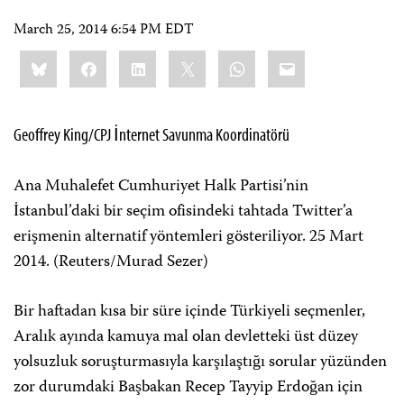
March 25, 2014 6:54 PM EDT
Share
Bluesky
Facebook
LinkedIn
X
WhatsApp
Email
this:
Geoffrey King/CPJ İnternet Savunma Koordinatörü
Ana Muhalefet Cumhuriyet Halk Partisi’nin
İstanbul’daki bir seçim ofisindeki tahtada Twitter’a
erişmenin alternatif yöntemleri gösteriliyor. 25 Mart
2014. (Reuters/Murad Sezer)
Bir haftadan kısa bir süre içinde Türkiyeli seçmenler,
Aralık ayında kamuya mal olan devletteki üst düzey
yolsuzluk soruşturmasıyla karşılaştığı sorular yüzünden
zor durumdaki Başbakan Recep Tayyip Erdoğan için