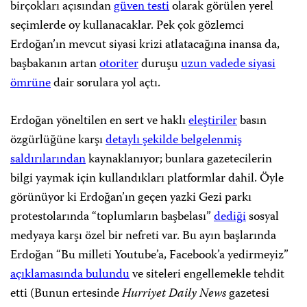
birçokları açısından
güven testi
olarak görülen yerel
seçimlerde oy kullanacaklar. Pek çok gözlemci
Erdoğan’ın mevcut siyasi krizi atlatacağına inansa da,
başbakanın artan
otoriter
duruşu
uzun vadede siyasi
ömrüne
dair sorulara yol açtı.
Erdoğan yöneltilen en sert ve haklı
eleştiriler
basın
özgürlüğüne karşı
detaylı şekilde belgelenmiş
saldırılarından
kaynaklanıyor; bunlara gazetecilerin
bilgi yaymak için kullandıkları platformlar dahil. Öyle
görünüyor ki Erdoğan’ın geçen yazki Gezi parkı
protestolarında “toplumların başbelası”
dediği
sosyal
medyaya karşı özel bir nefreti var. Bu ayın başlarında
Erdoğan “Bu milleti Youtube’a, Facebook’a yedirmeyiz”
açıklamasında bulundu
ve siteleri engellemekle tehdit
etti (Bunun ertesinde
Hurriyet Daily News
gazetesi