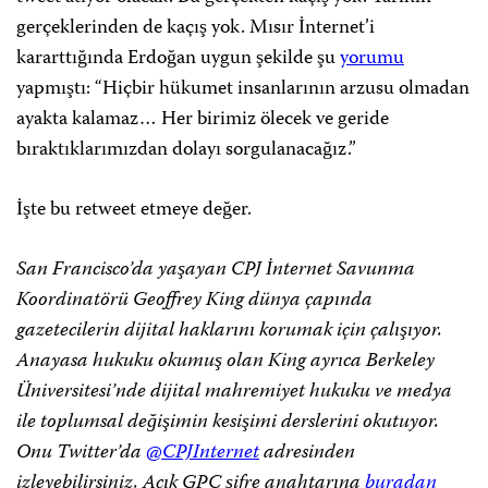
gerçeklerinden de kaçış yok. Mısır İnternet’i
kararttığında Erdoğan uygun şekilde şu
yorumu
yapmıştı: “Hiçbir hükumet insanlarının arzusu olmadan
ayakta kalamaz… Her birimiz ölecek ve geride
bıraktıklarımızdan dolayı sorgulanacağız.”
İşte bu retweet etmeye değer.
San Francisco’da yaşayan CPJ İnternet Savunma
Koordinatörü Geoffrey King dünya çapında
gazetecilerin dijital haklarını korumak için çalışıyor.
Anayasa hukuku okumuş olan King ayrıca Berkeley
Üniversitesi’nde dijital mahremiyet hukuku ve medya
ile toplumsal değişimin kesişimi derslerini okutuyor.
Onu Twitter’da
@CPJInternet
adresinden
izleyebilirsiniz. Açık GPC şifre anahtarına
buradan