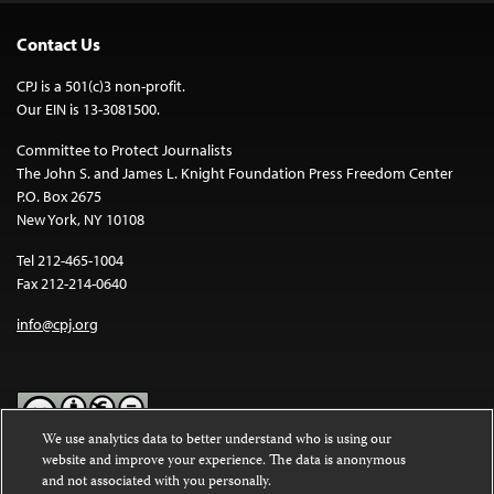
Contact Us
CPJ is a 501(c)3 non-profit.
Our EIN is 13-3081500.
Committee to Protect Journalists
The John S. and James L. Knight Foundation Press Freedom Center
P.O. Box 2675
New York, NY 10108
Tel 212-465-1004
Fax 212-214-0640
info@cpj.org
We use analytics data to better understand who is using our
website and improve your experience. The data is anonymous
Except where noted, text on this website is licensed under a
Creative
and not associated with you personally.
Commons Attribution-NonCommercial-NoDerivatives 4.0