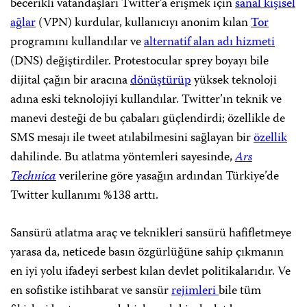
becerikli vatandaşları Twitter’a erişmek için
sanal kişisel
ağlar
(VPN) kurdular, kullanıcıyı anonim kılan
Tor
programını kullandılar ve
alternatif alan adı hizmeti
(DNS) değiştirdiler. Protestocular sprey boyayı bile
dijital çağın bir aracına
dönüştürüp
yüksek teknoloji
adına eski teknolojiyi kullandılar. Twitter’ın teknik ve
manevi desteği de bu çabaları güçlendirdi; özellikle de
SMS mesajı ile tweet atılabilmesini sağlayan bir
özellik
dahilinde. Bu atlatma yöntemleri sayesinde,
Ars
Technica
verilerine göre yasağın ardından Türkiye’de
Twitter kullanımı %138 arttı.
Sansürü atlatma araç ve teknikleri sansürü hafifletmeye
yarasa da, neticede basın özgürlüğüne sahip çıkmanın
en iyi yolu ifadeyi serbest kılan devlet politikalarıdır. Ve
en sofistike istihbarat ve sansür
rejimleri
bile tüm