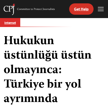
Get Help
Committee
Tog
to
Me
Skip
Protect
Internet
to
Journalists
content
Hukukun
ch
guage
üstünlüğü üstün
olmayınca:
Türkiye bir yol
ayrımında