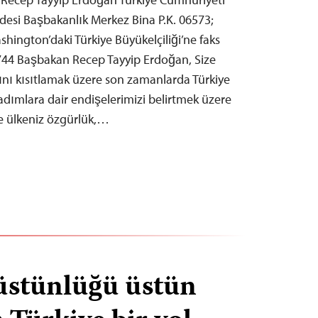
desi Başbakanlık Merkez Bina P.K. 06573;
shington’daki Türkiye Büyükelçiliği’ne faks
6744 Başbakan Recep Tayyip Erdoğan, Size
nı kısıtlamak üzere son zamanlarda Türkiye
 adımlara dair endişelerimizi belirtmek üzere
e ülkeniz özgürlük,…
stünlüğü üstün