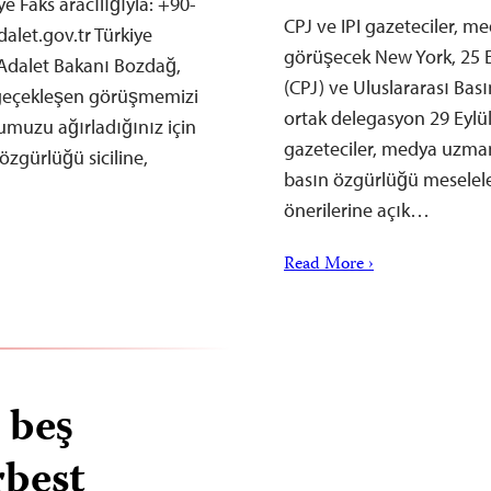
e Faks aracılığıyla: +90-
CPJ ve IPI gazeteciler, me
alet.gov.tr
Türkiye
görüşecek New York, 25 
 Adalet Bakanı Bozdağ,
(CPJ) ve Uluslararası Bası
a geçekleşen görüşmemizi
ortak delegasyon 29 Eylü
muzu ağırladığınız için
gazeteciler, medya uzmanl
özgürlüğü siciline,
basın özgürlüğü meselele
önerilerine açık…
Read More ›
r beş
rbest