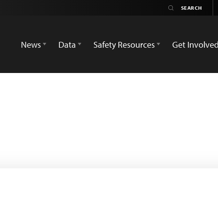
News
Data
Safety Resources
Get Involve