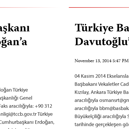
aşkanı
Türkiye B
ğan’a
Davutoğlu
November 13, 2014 5:47 P
04 Kasım 2014 Ekselansl
Başbakanı Vekaletler Cad
doğan Türkiye
Kızılay, Ankara Türkiye 
şkanlığı Genel
aracılığıyla
osmansrt@gm
aks aracılığıyla: +90 312
aracılığıyla
bbm@basbakan
ligi@tccb.gov.tr
Türkiye
Büyükelçiliği aracılığıyl
ın Cumhurbaşkanı Erdoğan,
tarihinde gerçekleşen g