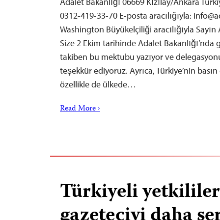
Adalet Bakanlığı 06669 Kızılay/Ankara Türkiy
0312-419-33-70 E-posta aracılığıyla:
info@ad
Washington Büyükelçiliği aracılığıyla Sayın
Size 2 Ekim tarihinde Adalet Bakanlığı’nd
takiben bu mektubu yazıyor ve delegasyonu
teşekkür ediyoruz. Ayrıca, Türkiye’nin basın 
özellikle de ülkede…
Read More ›
Türkiyeli yetkilile
gazeteciyi daha se