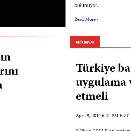
bulunuyor.
Read More ›
Mektuplar
sın
Türkiye ba
rını
uygulama v
a
etmeli
April 9, 2014 6:21 PM EDT
9 Nisan 2014 Ekselanslar