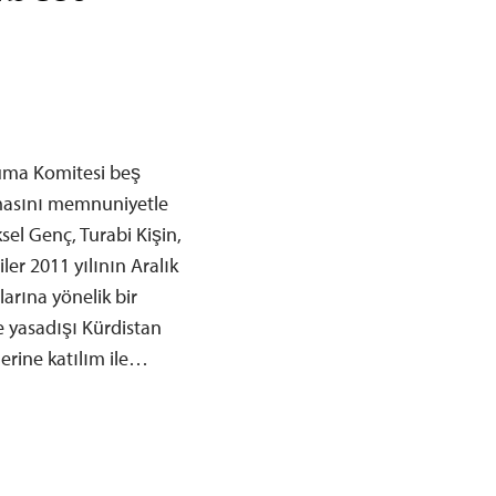
ruma Komitesi beş
nmasını memnuniyetle
ksel Genç, Turabi Kişin,
er 2011 yılının Aralık
arına yönelik bir
 yasadışı Kürdistan
tlerine katılım ile…