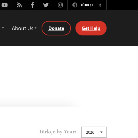
Youtube
Rss
Facebook
Twitter
Instagram
TÜRKÇE
Switch
Language
d
About Us
Donate
Get Help
Türkçe by Year:
2026