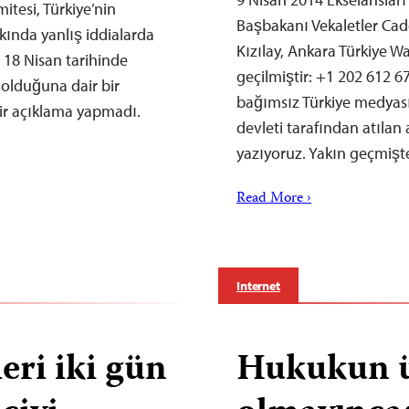
tesi, Türkiye’nin
Başbakanı Vekaletler Cad
ında yanlış iddialarda
Kızılay, Ankara Türkiye Wa
 18 Nisan tarihinde
geçilmiştir: +1 202 612 
 olduğuna dair bir
bağımsız Türkiye medyası
bir açıklama yapmadı.
devleti tarafından atılan
yazıyoruz. Yakın geçmişt
Read More ›
Internet
ri iki gün
Hukukun ü