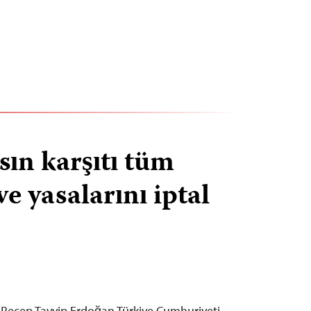
sın karşıtı tüm
e yasalarını iptal
ı Recep Tayyip Erdoğan Türkiye Cumhuriyeti