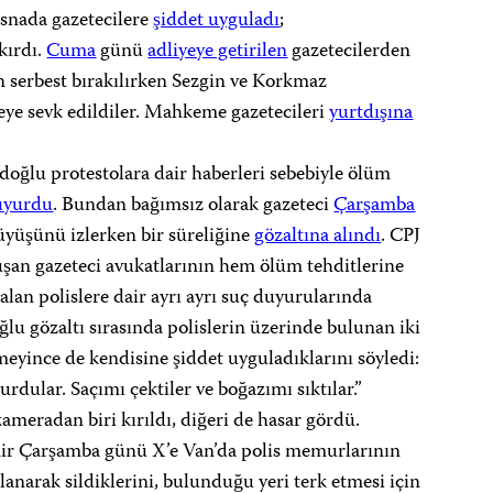
esnada gazetecilere
şiddet uyguladı
;
kırdı.
Cuma
günü
adliyeye getirilen
gazetecilerden
n serbest bırakılırken Sezgin ve Korkmaz
e sevk edildiler. Mahkeme gazetecileri
yurtdışına
ğlu protestolara dair haberleri sebebiyle ölüm
uyurdu
. Bundan bağımsız olarak gazeteci
Çarşamba
üyüşünü izlerken bir süreliğine
gözaltına alındı
. CPJ
şan gazeteci avukatlarının hem ölüm tehditlerine
lan polislere dair ayrı ayrı suç duyurularında
u gözaltı sırasında polislerin üzerinde bulunan iki
meyince de kendisine şiddet uyguladıklarını söyledi:
rdular. Saçımı çektiler ve boğazımı sıktılar.”
kameradan biri kırıldı, diğeri de hasar gördü.
ir Çarşamba günü X’e Van’da polis memurlarının
lanarak sildiklerini, bulunduğu yeri terk etmesi için