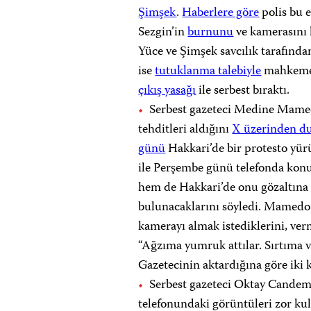
Şimşek
.
Haberlere göre
polis bu 
Sezgin’in
burnunu
ve kamerasını 
Yüce ve Şimşek savcılık tarafında
ise
tutuklanma talebiyle
mahkemey
çıkış yasağı
ile serbest bıraktı.
Serbest gazeteci Medine Mamedo
tehditleri aldığını
X üzerinden d
günü
Hakkari’de bir protesto yür
ile Perşembe günü telefonda konu
hem de Hakkari’de onu gözaltına a
bulunacaklarını söyledi. Mamedoğl
kamerayı almak istediklerini, ver
“Ağzıma yumruk attılar. Sırtıma vu
Gazetecinin aktardığına göre iki 
Serbest gazeteci Oktay Candem
telefonundaki görüntüleri zor kul