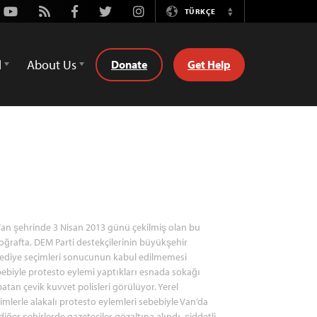
Youtube
Rss
Facebook
Twitter
Instagram
TÜRKÇE
Switch
Language
d
About Us
Donate
Get Help
an şehrinde 3 Nisan 2013 günü çekilmiş olan bu
oğrafta, DEM Parti destekçilerinin büyükşehir
ediye seçimleri sonucunun kabul edilmemesi
ebiyle protesto eylemi yaptıkları esnada sokağı
atan çevik kuvvet polisleri görülüyor. Yerel
imlerle alakalı protesto eylemleri sebebiyle Van’da
diğer şehirlerde gazeteciler gözaltına alındı, şiddetli