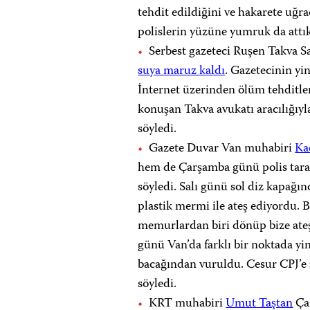
tehdit edildiğini ve hakarete uğr
polislerin yüzüne yumruk da attık
Serbest gazeteci Ruşen Takva S
suya maruz kaldı
. Gazetecinin yi
İnternet üzerinden ölüm tehditle
konuşan Takva avukatı aracılığıyl
söyledi.
Gazete Duvar Van muhabiri
Ka
hem de Çarşamba günü polis tara
söyledi. Salı günü sol diz kapağı
plastik mermi ile ateş ediyordu. B
memurlardan biri dönüp bize ateş
günü Van’da farklı bir noktada yin
bacağından vuruldu. Cesur CPJ’e
söyledi.
KRT muhabiri
Umut Taştan
Çar