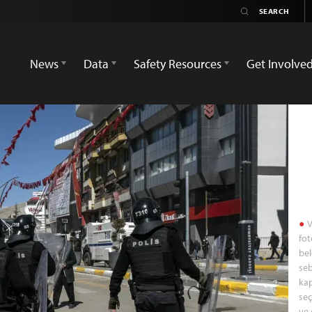
News
Data
Safety Resources
Get Involve
V
fot
bel
seb
kap
seç
ve 