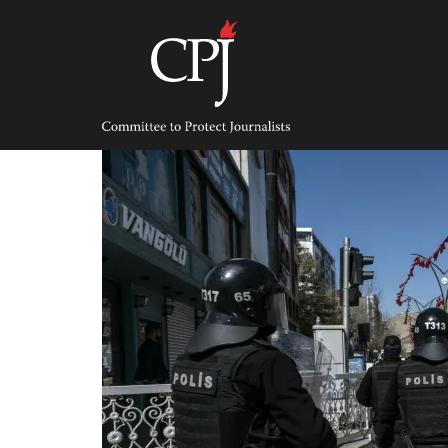
Skip
to
content
Committee
to
Protect
Journalists