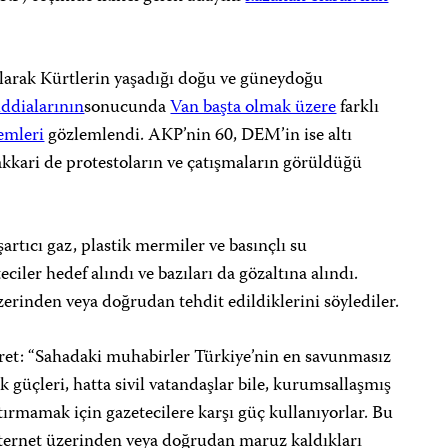
 olarak Kürtlerin yaşadığı doğu ve güneydoğu
iddialarının
sonucunda
Van başta olmak üzere
farklı
emleri
gözlemlendi. AKP’nin 60, DEM’in ise altı
Hakkari de protestoların ve çatışmaların görüldüğü
şartıcı gaz, plastik mermiler ve basınçlı su
eciler hedef alındı ve bazıları da gözaltına alındı.
zerinden veya doğrudan tehdit edildiklerini söylediler.
ret: “Sahadaki muhabirler Türkiye’nin en savunmasız
k güçleri, hatta sivil vatandaşlar bile, kurumsallaşmış
tırmamak için gazetecilere karşı güç kullanıyorlar. Bu
ternet üzerinden veya doğrudan maruz kaldıkları