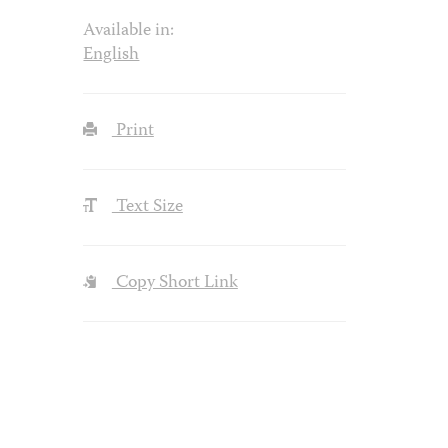
Available in:
English
Print
Text Size
Copy Short Link