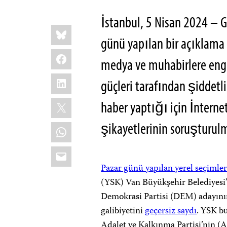
İstanbul, 5 Nisan 2024 – 
Share
Bluesky
this:
günü yapılan bir açıklama i
Facebook
medya ve muhabirlere eng
LinkedIn
güçleri tarafından şiddet
X
haber yaptığı için İnterne
şikayetlerinin soruşturul
WhatsApp
Email
Pazar günü yapılan yerel seçimle
(YSK) Van Büyükşehir Belediyesi’n
Demokrasi Partisi (DEM) adayını
galibiyetini
geçersiz saydı
. YSK b
Adalet ve Kalkınma Partisi’nin (