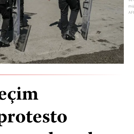
müd
AFP
seçim
protesto