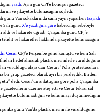
adığını
yazdı
. Aynı gün CPJ’e konuşan gazeteci
larını ve şikayette bulunacağını söyledi.
alı günü Van sokaklarında canlı yayın yaparken
tazyikli
ne Salı günü
X’e yazdığına göre
haberciliği sebebiyle
ri aldı ve hakarete uğradı. Çarşamba günü CPJ’e
a tehdit ve hakaretler hakkında şikayette bulunacağını
dir Cesur
CPJ’e Perşembe günü konuştu ve hem Salı
fından hedef alınarak plastik mermilerle vurulduğunu
ndan vurulduğu olaya dair Cesur: “Polis protestoculara
iz bir grup gazeteci olarak ayrı bir yerdeydik. Birden
 etti” dedi. Cesur’un anlattığına göre polis Çarşamba
e gazetecilerin üzerine ateş etti ve Cesur tekrar sol
 şikayette bulunmadığını ve bulunmayı düşünmediğini
şamba günü Van’da plastik mermi ile vurulduğunu