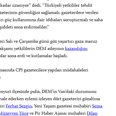
adar uzanıyor” dedi. “Türkiyeli yetkililer tehdit
tecinin güvenliğini sağlamalı; gazetecilere verilen
şırı güç kullanımına dair iddiaları soruşturmalı ve saha
iddeti sona erdirmeliler.”
ri Salı ve Çarşamba günü göz yaşartıcı gaza maruz
a akşamı yetkililerin DEM adayının
kazandığını
lar sona erdi ve kutlamalar başladı.
snasında CPJ gazetecilere yapılan müdahaleleri
:
nyurt ilçesinde polis, DEM’in Van’daki durumunu
ale ederken eylemi izleyen dört gazeteciyi gözaltına
iri
Ferhat Sezgin
, Yeni Yaşam gazetesi muhabiri
Sema
Müzeyyen Yüce
ve Pir Haber Ajansı muhabiri
Dilan