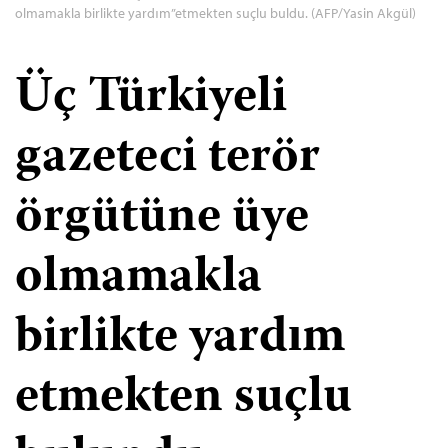
olmamakla birlikte yardım”etmekten suçlu buldu. (AFP/Yasin Akgül)
Üç Türkiyeli
gazeteci terör
örgütüne üye
olmamakla
birlikte yardım
etmekten suçlu