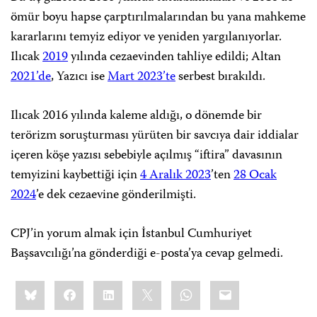
ömür boyu hapse çarptırılmalarından bu yana mahkeme
kararlarını temyiz ediyor ve yeniden yargılanıyorlar.
Ilıcak
2019
yılında cezaevinden tahliye edildi; Altan
2021’de
, Yazıcı ise
Mart 2023’te
serbest bırakıldı.
Ilıcak 2016 yılında kaleme aldığı, o dönemde bir
terörizm soruşturması yürüten bir savcıya dair iddialar
içeren köşe yazısı sebebiyle açılmış “iftira” davasının
temyizini kaybettiği için
4 Aralık 2023
’ten
28 Ocak
2024
’e dek cezaevine gönderilmişti.
CPJ’in yorum almak için İstanbul Cumhuriyet
Başsavcılığı’na gönderdiği e-posta’ya cevap gelmedi.
Share
Bluesky
Facebook
LinkedIn
X
WhatsApp
Email
this: