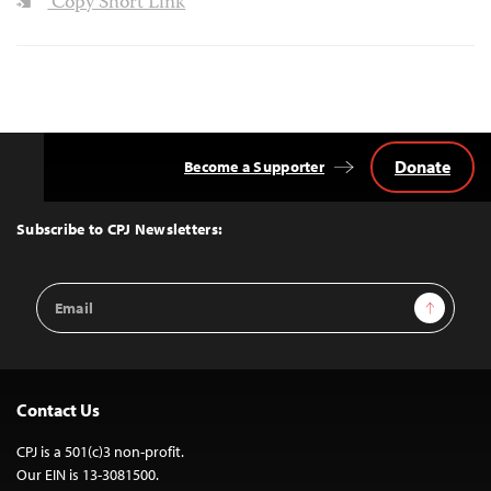
Copy Short Link
Donate
Become a Supporter
Back
to
Top
Subscribe to CPJ Newsletters:
Email
Sign Up
Address
Contact Us
CPJ is a 501(c)3 non-profit.
Our EIN is 13-3081500.