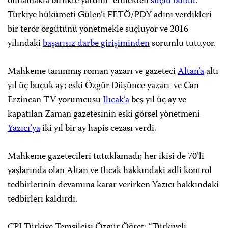
olmamakla birlikte yardım” etmekten
suçlu buldu
.
Türkiye hükümeti Gülen’i FETÖ/PDY adını verdikleri
bir terör örgütünü yönetmekle suçluyor ve 2016
yılındaki
başarısız darbe girişiminden
sorumlu tutuyor.
Mahkeme tanınmış roman yazarı ve gazeteci
Altan’a
altı
yıl üç buçuk ay; eski Özgür Düşünce yazarı ve Can
Erzincan TV yorumcusu
Ilıcak’a
beş yıl üç ay ve
kapatılan Zaman gazetesinin eski görsel yönetmeni
Yazıcı’ya
iki yıl bir ay hapis cezası verdi.
Mahkeme gazetecileri tutuklamadı; her ikisi de 70’li
yaşlarında olan Altan ve Ilıcak hakkındaki adli kontrol
tedbirlerinin devamına karar verirken Yazıcı hakkındaki
tedbirleri kaldırdı.
CPJ Türkiye Temsilcisi Özgür Öğret: “Türkiyeli