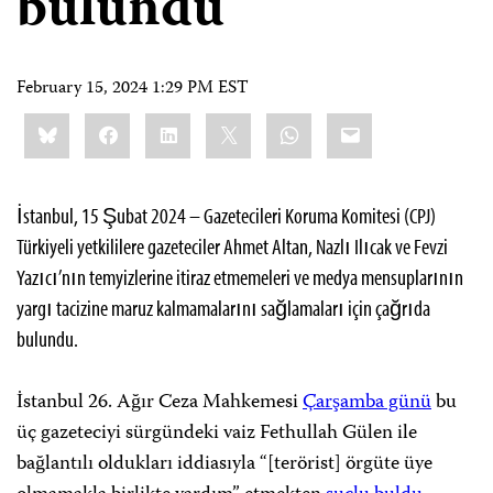
bulundu
February 15, 2024 1:29 PM EST
Share
Bluesky
Facebook
LinkedIn
X
WhatsApp
Email
this:
İstanbul, 15 Şubat 2024 – Gazetecileri Koruma Komitesi (CPJ)
Türkiyeli yetkililere gazeteciler Ahmet Altan, Nazlı Ilıcak ve Fevzi
Yazıcı’nın temyizlerine itiraz etmemeleri ve medya mensuplarının
yargı tacizine maruz kalmamalarını sağlamaları için çağrıda
bulundu.
İstanbul 26. Ağır Ceza Mahkemesi
Çarşamba günü
bu
üç gazeteciyi sürgündeki vaiz Fethullah Gülen ile
bağlantılı oldukları iddiasıyla “[terörist] örgüte üye