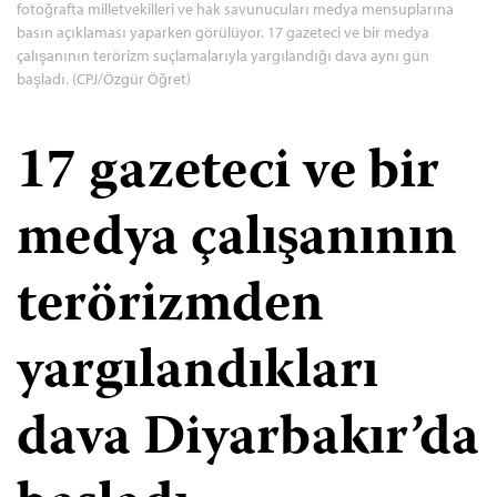
fotoğrafta milletvekilleri ve hak savunucuları medya mensuplarına
basın açıklaması yaparken görülüyor. 17 gazeteci ve bir medya
çalışanının terörizm suçlamalarıyla yargılandığı dava aynı gün
başladı. (CPJ/Özgür Öğret)
17 gazeteci ve bir
medya çalışanının
terörizmden
yargılandıkları
dava Diyarbakır’da