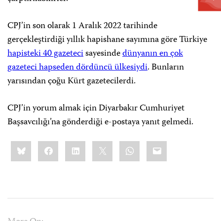
CPJ’in son olarak 1 Aralık 2022 tarihinde
gerçekleştirdiği yıllık hapishane sayımına göre Türkiye
hapisteki 40 gazeteci
sayesinde
dünyanın en çok
gazeteci hapseden dördüncü ülkesiydi
. Bunların
yarısından çoğu Kürt gazetecilerdi.
CPJ’in yorum almak için Diyarbakır Cumhuriyet
Başsavcılığı’na gönderdiği e-postaya yanıt gelmedi.
Share
Bluesky
Facebook
LinkedIn
X
WhatsApp
Email
this: