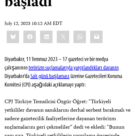
başladı
July 12, 2023 10:12 AM EDT
Share
Bluesky
Facebook
LinkedIn
X
WhatsApp
Email
this:
Diyarbakır, 11 Temmuz 2023 – 17 gazeteci ve bir medya
çalışanının
terörizm suçlamalarıyla yargılandıkları davanın
Diyarbakır’da
Salı günü başlaması
üzerine Gazetecileri Koruma
Komitesi (CPJ) aşağıdaki açıklamayı yaptı:
CPJ Türkiye Temsilcisi Özgür Öğret: “Türkiyeli
yetkililer davanın sanıklarını derhal serbest bırakmalı ve
sadece gazetecilik faaliyetlerine dayanan terörizm
suçlamalarını geri çekmeliler” dedi ve ekledi: “Bunun
yanı sıra, Türkiyeli yetkililerin yargılama öncesinde