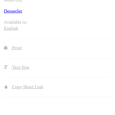
More On:
Demeçler
Available in:
English
Print
Text Size
Copy Short Link