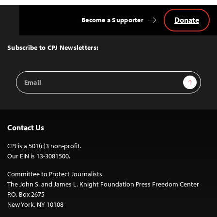
Donate
Become a Supporter
Back
to
Top
Subscribe to CPJ Newsletters:
Email
Sign Up
Address
Contact Us
CPJ is a 501(c)3 non-profit.
Our EIN is 13-3081500.
Committee to Protect Journalists
The John S. and James L. Knight Foundation Press Freedom Center
P.O. Box 2675
New York, NY 10108