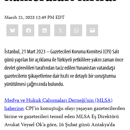
March 21, 2023 12:49 PM EDT
Share
Bluesky
Facebook
LinkedIn
X
WhatsApp
Email
this:
İstanbul, 21 Mart 2023 – Gazetecileri Koruma Komitesi (CPJ) Salı
günü yapılan bir açıklama ile Türkiyeli yetkililere yakın zaman önce
devlet görevlileri tarafından taciz edilen Yunanistan vatandaşı
gazetecilerin şikayetlerine dair hızlı ve detaylı bir soruşturma
yürütülmesi çağrısında bulundu.
Medya ve Hukuk Çalışmaları Derneği’nin (MLSA)
haberine
; CPJ’in konuştuğu olayı yaşayan gazetecilerden
birine ve gazetecileri temsil eden MLSA Eş Direktörü
Avukat Veysel Ok’a göre, 16 Şubat günü Antakya’da