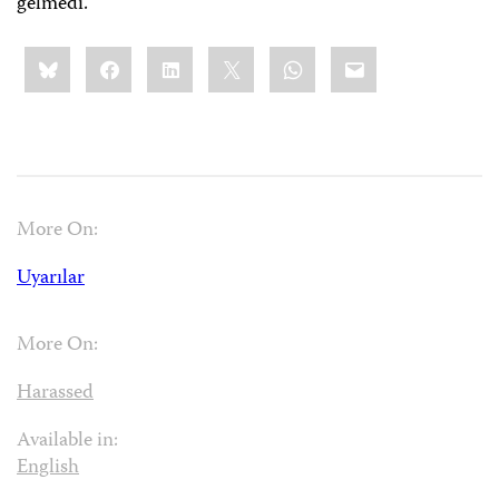
gelmedi.
Share
Bluesky
Facebook
LinkedIn
X
WhatsApp
Email
this:
More On:
Uyarılar
More On:
Harassed
Available in:
English