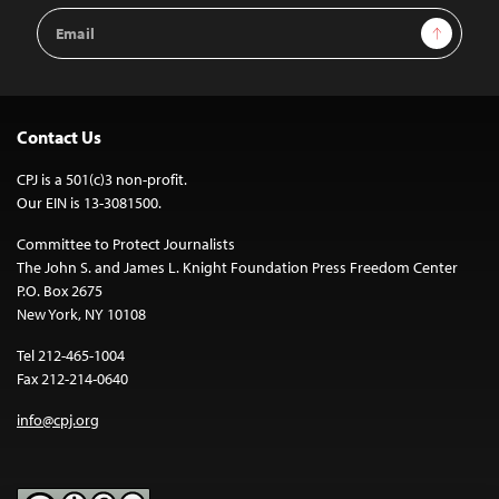
Email
Sign Up
Address
Contact Us
CPJ is a 501(c)3 non-profit.
Our EIN is 13-3081500.
Committee to Protect Journalists
The John S. and James L. Knight Foundation Press Freedom Center
P.O. Box 2675
New York, NY 10108
Tel 212-465-1004
Fax 212-214-0640
info@cpj.org