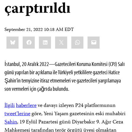
çarptırıldı
September 21, 2022 10:18 AM EDT
Share
Bluesky
Facebook
LinkedIn
X
WhatsApp
Email
this:
İstanbul, 20 Aralık 2022—Gazetecileri Koruma Komitesi (CPJ) Salı
günü yapılan bir açıklama ile Türkiyeli yetkililere gazeteci Hatice
Şahin’in temyizine itiraz etmemeleri ve gazetecileri yargılamaya
son vermeleri için çağrıda bulundu.
İlgili
haberlere
ve davayı izleyen P24 platformunun
tweet’lerine
göre, Yeni Yaşam gazetesinin eski muhabiri
Şahin
, 19 Eylül Pazartesi günü Diyarbakır 9. Ağır Ceza
Mahkemesi tarafından terör örgütü üyesi olmaktan