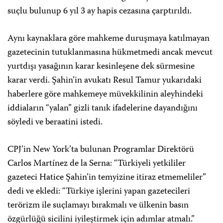
suçlu bulunup 6 yıl 3 ay hapis cezasına çarptırıldı.
Aynı kaynaklara göre mahkeme duruşmaya katılmayan
gazetecinin tutuklanmasına hükmetmedi ancak mevcut
yurtdışı yasağının karar kesinleşene dek sürmesine
karar verdi. Şahin’in avukatı Resul Tamur yukarıdaki
haberlere göre mahkemeye müvekkilinin aleyhindeki
iddiaların “yalan” gizli tanık ifadelerine dayandığını
söyledi ve beraatini istedi.
CPJ’in New York’ta bulunan Programlar Direktörü
Carlos Martínez de la Serna: “Türkiyeli yetkililer
gazeteci Hatice Şahin’in temyizine itiraz etmemeliler”
dedi ve ekledi: “Türkiye işlerini yapan gazetecileri
terörizm ile suçlamayı bırakmalı ve ülkenin basın
özgürlüğü sicilini iyileştirmek için adımlar atmalı.”