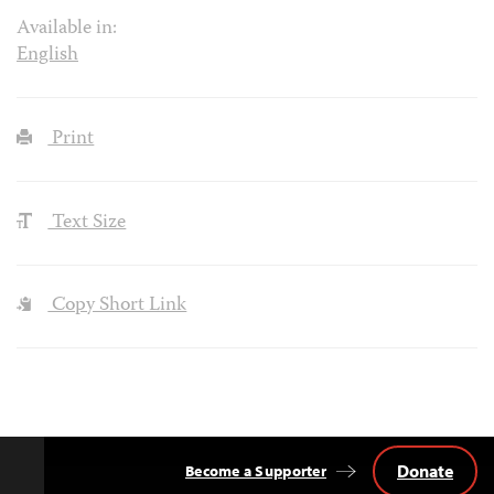
Available in:
English
Print
Text Size
Copy Short Link
Donate
Become a Supporter
Back