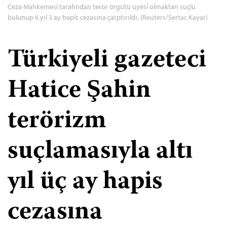
Ceza Mahkemesi tarafından terör örgütü üyesi olmaktan suçlu
bulunup 6 yıl 3 ay hapis cezasına çarptırıldı. (Reuters/Sertac Kayar)
Türkiyeli gazeteci
Hatice Şahin
terörizm
suçlamasıyla altı
yıl üç ay hapis
cezasına