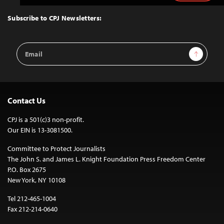
to
Top
Subscribe to CPJ Newsletters:
Email
Sign Up
Address
Contact Us
CPJ is a 501(c)3 non-profit.
Our EIN is 13-3081500.
Committee to Protect Journalists
The John S. and James L. Knight Foundation Press Freedom Center
P.O. Box 2675
New York, NY 10108
Tel 212-465-1004
Fax 212-214-0640