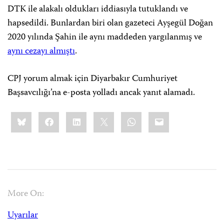
DTK ile alakalı oldukları iddiasıyla tutuklandı ve
hapsedildi. Bunlardan biri olan gazeteci Ayşegül Doğan
2020 yılında Şahin ile aynı maddeden yargılanmış ve
aynı cezayı almıştı
.
CPJ yorum almak için Diyarbakır Cumhuriyet
Başsavcılığı’na e-posta yolladı ancak yanıt alamadı.
Share
Bluesky
Facebook
LinkedIn
X
WhatsApp
Email
this:
More On:
Uyarılar