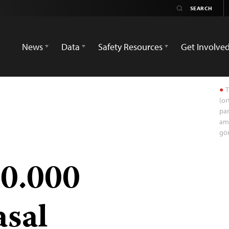
News
Data
Safety Resources
Get Involve
T
(or
pa
ama
gö
90.000
sal