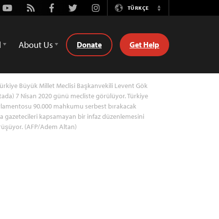
Youtube
Rss
Facebook
Twitter
Instagram
TÜRKÇE
Switch
Language
d
About Us
Donate
Get Help
ürkiye Büyük Millet Meclisi Başkanvekili Levent Gök
tada) 7 Nisan 2020 günü mecliste görülüyor. Türkiye
rlamentosu 90.000 mahkumu serbest bırakacak
 gazetecileri kapsamayan bir infaz düzenlemesini
rüşüyor. (AFP/Adem Altan)