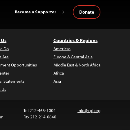
Donate
Become a Supporter
 Us
Countries & Regions
e Do
Americas
 Are
Europe & Central Asia
ment Opportunities
Middle East & North Africa
enter
Africa
al Statements
Asia
t Us
Tel 212-465-1004
info@cpj.org
er
Fax 212-214-0640