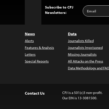
Subscribe to CPJ
Email
Back
Newsletters:
Address
to
Top
News
Data
Alerts
Journalists Killed
Features & Analysis
Journalists Imprisoned
Letters
Missing Journalists
Special Reports
All Attacks on the Press
Data Methodology and FAQ
CPJ is a 501(c)3 non-profit.
Contact Us
Our EIN is 13-3081500.