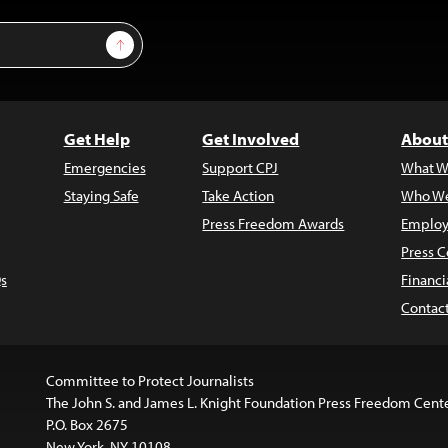
Sign Up
Get Help
Get Involved
About
Emergencies
Support CPJ
What W
Staying Safe
Take Action
Who We
Press Freedom Awards
Employ
Press C
s
Financi
Contac
Committee to Protect Journalists
The John S. and James L. Knight Foundation Press Freedom Cent
P.O. Box 2675
New York, NY 10108