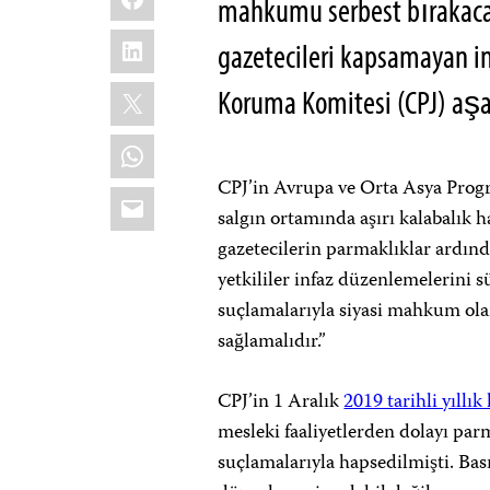
mahkumu serbest bırakaca
LinkedIn
gazetecileri kapsamayan i
X
Koruma Komitesi (CPJ) aşa
WhatsApp
CPJ’in Avrupa ve Orta Asya Prog
Email
salgın ortamında aşırı kalabalık 
gazetecilerin parmaklıklar ardınd
yetkililer infaz düzenlemelerini s
suçlamalarıyla siyasi mahkum olar
sağlamalıdır.”
CPJ’in 1 Aralık
2019 tarihli yıllı
mesleki faaliyetlerden dolayı pa
suçlamalarıyla hapsedilmişti. Ba