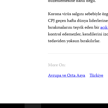
düzenlemesine dahil değil.
Korona virüs salgını sebebiyle öz
CPJ geçen hafta dünya liderlerine
bırakmalarını teşvik eden bir
açı
kontrol edemezler, kendilerini izo
tedaviden yoksun bırakılırlar.
More On:
Avrupa ve Orta Asya
Türkiye