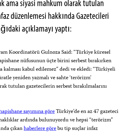
k ama siyasi mahkum olarak tutulan
nfaz düzenlemesi hakkında Gazetecileri
ğıdaki açıklamayı yaptı:
ram Koordinatörü Gulnoza Said: “Türkiye küresel
hapishane nüfusunun üçte birini serbest bırakırken
a kalması kabul edilemez” dedi ve ekledi: “Türkiyeli
üratle yeniden yazmalı ve sahte ‘terörizm’
ak tutulan gazetecilerin serbest bırakılmalarını
k hapishane sayımına göre
Türkiye’de en az 47 gazeteci
rmaklıklar ardında bulunuyordu ve hepsi “terörizm”
sında çıkan
haberlere göre
bu tip suçlar infaz