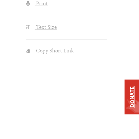
Print
Text Size
Copy Short Link
DONATE