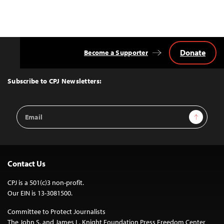
Donate
Become a Supporter
Back
to
Top
Subscribe to CPJ Newsletters:
Email
Sign Up
Address
Contact Us
CPJ is a 501(c)3 non-profit.
Our EIN is 13-3081500.
Committee to Protect Journalists
The John S. and James L. Knight Foundation Press Freedom Center