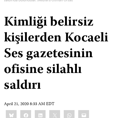
Kimliği belirsiz
kişilerden Kocaeli
Ses gazetesinin
ofisine silahlı
saldırı
April 21, 2020 8:33 AM EDT
Share
Bluesky
Facebook
LinkedIn
X
WhatsApp
Email
this: