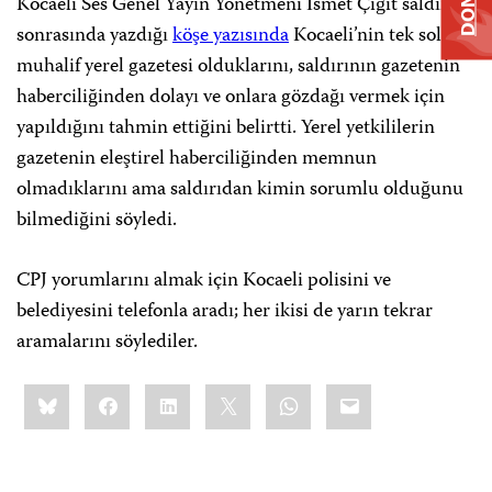
Kocaeli Ses Genel Yayın Yönetmeni İsmet Çiğit saldırı
sonrasında yazdığı
köşe yazısında
Kocaeli’nin tek sol
muhalif yerel gazetesi olduklarını, saldırının gazetenin
haberciliğinden dolayı ve onlara gözdağı vermek için
yapıldığını tahmin ettiğini belirtti. Yerel yetkililerin
gazetenin eleştirel haberciliğinden memnun
olmadıklarını ama saldırıdan kimin sorumlu olduğunu
bilmediğini söyledi.
CPJ yorumlarını almak için Kocaeli polisini ve
belediyesini telefonla aradı; her ikisi de yarın tekrar
aramalarını söylediler.
Share
Bluesky
Facebook
LinkedIn
X
WhatsApp
Email
this: