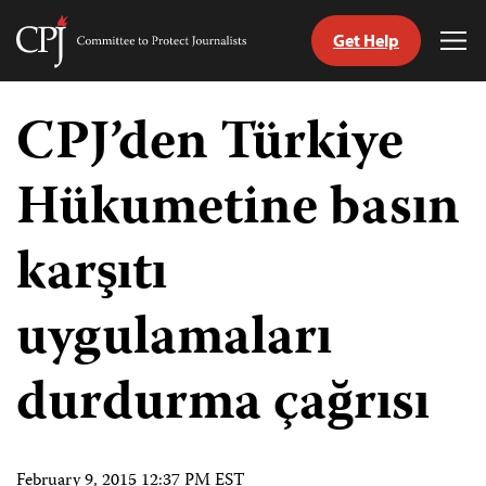
Get Help
Committee
Tog
to
Me
Skip
Protect
to
CPJ’den Türkiye
Journalists
content
Hükumetine basın
ch
guage
karşıtı
uygulamaları
durdurma çağrısı
February 9, 2015 12:37 PM EST