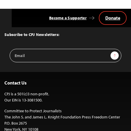
Donate
Become a Supporter
Back
to
Top
Subscribe to CPJ Newsletters:
Email
Sign Up
Address
Contact Us
CPJ is a 501(c)3 non-profit.
Our EIN is 13-3081500.
Committee to Protect Journalists
The John S. and James L. Knight Foundation Press Freedom Center
P.O. Box 2675
New York, NY 10108