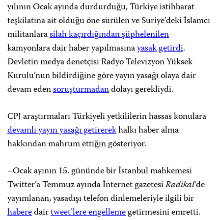
yılının Ocak ayında durdurduğu, Türkiye istihbarat
teşkilatına ait olduğu öne sürülen ve Suriye’deki İslamcı
militanlara
silah kaçırdığından şüphelenilen
kamyonlara dair haber yapılmasına
yasak
getirdi
.
Devletin medya denetçisi Radyo Televizyon Yüksek
Kurulu’nun bildirdiğine göre yayın yasağı olaya dair
devam eden
soruşturmadan
dolayı gerekliydi.
CPJ araştırmaları Türkiyeli yetkililerin hassas konulara
devamlı yayın yasağı getirerek
halkı haber alma
hakkından mahrum ettiğin gösteriyor.
–Ocak ayının 15. gününde bir İstanbul mahkemesi
Twitter’a Temmuz ayında İnternet gazetesi
Radikal
‘de
yayımlanan, yasadışı telefon dinlemeleriyle ilgili bir
habere
dair
tweet’lere engelleme
getirmesini emretti.