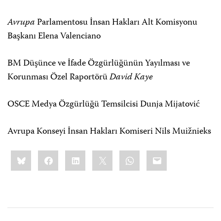
Avrupa
Parlamentosu İnsan Hakları Alt Komisyonu
Başkanı Elena Valenciano
BM Düşünce ve İfade Özgürlüğünün Yayılması ve
Korunması Özel Raportörü
David Kaye
OSCE Medya Özgürlüğü Temsilcisi Dunja Mijatović
Avrupa Konseyi İnsan Hakları Komiseri Nils Muižnieks
Share
Bluesky
Facebook
LinkedIn
X
WhatsApp
Email
this: