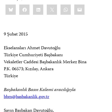
Share
Bluesky
Facebook
LinkedIn
X
WhatsApp
Email
this:
9 Şubat 2015
Ekselansları Ahmet Davutoğlu
Türkiye Cumhuriyeti Başbakanı
Vekaletler Caddesi Başbakanlık Merkez Bina
P.K. 06573; Kızılay, Ankara
Türkiye
Başbakanlık Basın Kalemi aracılığıyla
bbm@basbakanlik.gov.tr
Sayın Başbakan Davutoğlu,