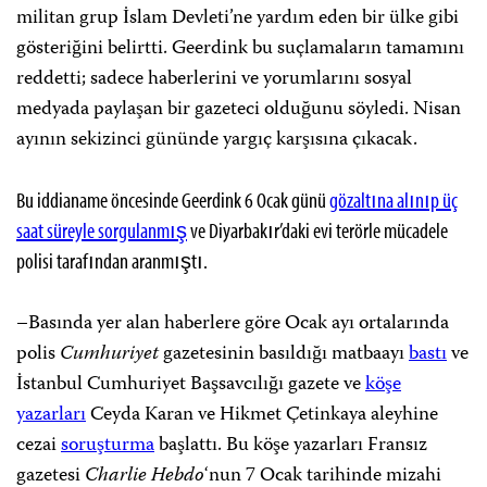
militan grup İslam Devleti’ne yardım eden bir ülke gibi
gösteriğini belirtti. Geerdink bu suçlamaların tamamını
reddetti; sadece haberlerini ve yorumlarını sosyal
medyada paylaşan bir gazeteci olduğunu söyledi. Nisan
ayının sekizinci gününde yargıç karşısına çıkacak.
Bu iddianame öncesinde Geerdink 6 Ocak günü
gözaltına alınıp üç
saat süreyle sorgulanmış
ve Diyarbakır’daki evi terörle mücadele
polisi tarafından aranmıştı.
–Basında yer alan haberlere göre Ocak ayı ortalarında
polis
Cumhuriyet
gazetesinin basıldığı matbaayı
bastı
ve
İstanbul Cumhuriyet Başsavcılığı gazete ve
köşe
yazarları
Ceyda Karan ve Hikmet Çetinkaya aleyhine
cezai
soruşturma
başlattı. Bu köşe yazarları Fransız
gazetesi
Charlie Hebdo
‘nun 7 Ocak tarihinde mizahi