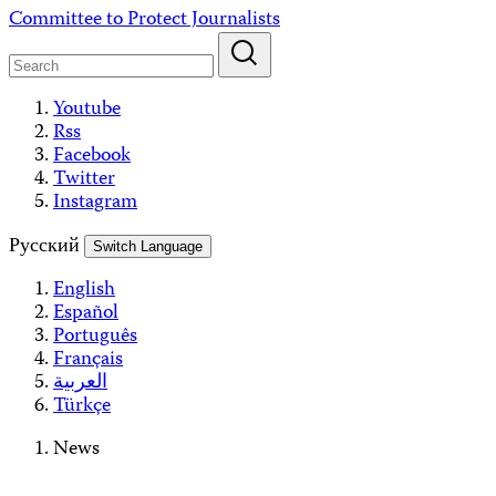
Skip
Committee to Protect Journalists
to
content
Youtube
Rss
Facebook
Twitter
Instagram
Русский
Switch Language
English
Español
Português
Français
العربية
Türkçe
News