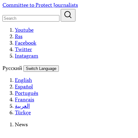
Skip
Committee to Protect Journalists
to
content
Youtube
Rss
Facebook
Twitter
Instagram
Русский
Switch Language
English
Español
Português
Français
العربية
Türkçe
News