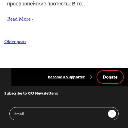
проевропейские протесты. В то…
Read More ›
Posts
Older posts
navigation
Donate
Become a Supporter
Back
to
Top
Subscribe to CPJ Newsletters:
Email
Sign Up
Address