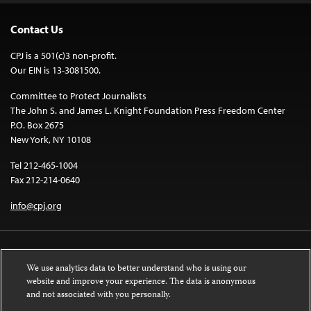
Contact Us
CPJ is a 501(c)3 non-profit.
Our EIN is 13-3081500.
Committee to Protect Journalists
The John S. and James L. Knight Foundation Press Freedom Center
P.O. Box 2675
New York, NY 10108
Tel 212-465-1004
Fax 212-214-0640
info@cpj.org
We use analytics data to better understand who is using our
website and improve your experience. The data is anonymous
and not associated with you personally.
Except where noted, text on this website is licensed under a
Creative
Commons Attribution-NonCommercial-NoDerivatives 4.0 International