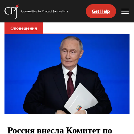
Get Help
Committee
Tog
to
Me
Skip
Protect
Оповещения
to
Journalists
content
tch
nguage
Россия внесла Комитет по