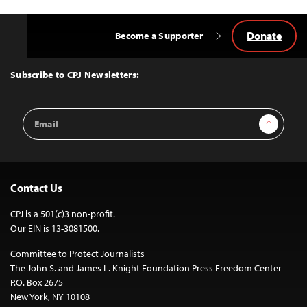
Donate
Become a Supporter
Back
to
Top
Subscribe to CPJ Newsletters:
Email
Sign Up
Address
Contact Us
CPJ is a 501(c)3 non-profit.
Our EIN is 13-3081500.
Committee to Protect Journalists
The John S. and James L. Knight Foundation Press Freedom Center
P.O. Box 2675
New York, NY 10108