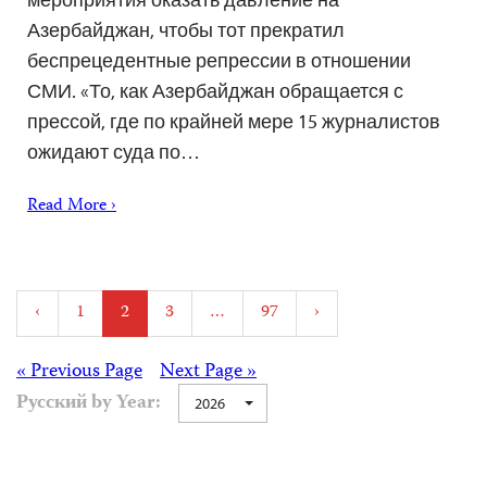
Азербайджан, чтобы тот прекратил
беспрецедентные репрессии в отношении
СМИ. «То, как Азербайджан обращается с
прессой, где по крайней мере 15 журналистов
ожидают суда по…
Read More ›
Posts
‹
1
2
3
…
97
›
pagination
Posts
« Previous Page
Next Page »
Русский by Year:
2026
navigation