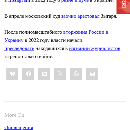
в
Instagram
в 2022 году о
резне в Буче
в Украине.
В апреле московский суд
заочно
арестовал
Зыгаря.
После полномасштабного
вторжения России в
Украину
в 2022 году власти начали
преследовать
находящихся в
изгнании журналистов
за репортажи о войне.
Share
Bluesky
Facebook
LinkedIn
X
WhatsApp
Email
this:
More On:
Оповещения