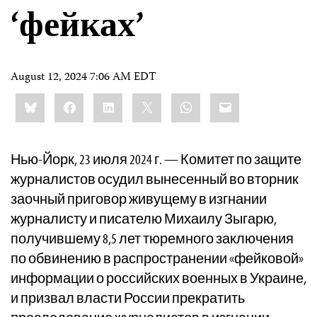
‘фейках’
August 12, 2024 7:06 AM EDT
Share
Bluesky
Facebook
LinkedIn
X
WhatsApp
Email
this:
Нью-Йорк, 23 июля 2024 г. — Комитет по защите
журналистов осудил вынесенный во вторник
заочный приговор живущему в изгнании
журналисту и писателю Михаилу Зыгарю,
получившему 8,5 лет тюремного заключения
по обвинению в распространении «фейковой»
информации о российских военных в Украине,
и призвал власти России прекратить