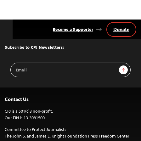
Donate
Become a Supporter
Back
to
Top
Subscribe to CPJ Newsletters:
Email
Sign Up
Address
Contact Us
CPJ is a 501(c)3 non-profit.
Our EIN is 13-3081500.
Committee to Protect Journalists
The John S. and James L. Knight Foundation Press Freedom Center