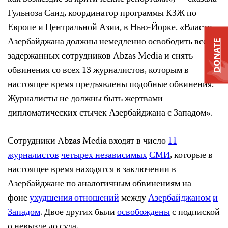
Гульноза Саид, координатор программы КЗЖ по
Европе и Центральной Азии, в Нью-Йорке. «Власти
Азербайджана должны немедленно освободить всех
DONATE
задержанных сотрудников Abzas Media и снять
обвинения со всех 13 журналистов, которым в
настоящее время предъявлены подобные обвинения.
Журналисты не должны быть жертвами
дипломатических стычек Азербайджана с Западом».
Сотрудники Abzas Media входят в число
11
журналистов
четырех независимых
СМИ
, которые в
настоящее время находятся в заключении в
Азербайджане по аналогичным обвинениям на
фоне
ухудшения отношений
между
Азербайджаном
и
Западом
. Двое других были
освобождены
с подпиской
о невызде до суда.