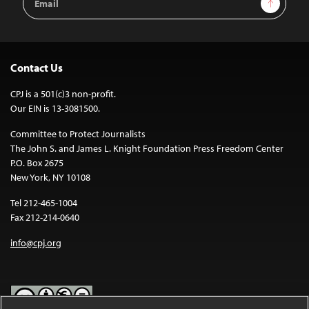
Sign Up
Address
Contact Us
CPJ is a 501(c)3 non-profit.
Our EIN is 13-3081500.
Committee to Protect Journalists
The John S. and James L. Knight Foundation Press Freedom Center
P.O. Box 2675
New York, NY 10108
Tel 212-465-1004
Fax 212-214-0640
info@cpj.org