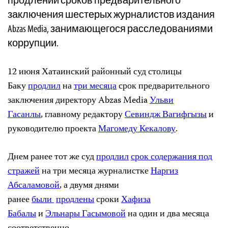
заключения шестерых журналистов издания
Abzas Media, занимающегося расследованиями
коррупции.
12 июня Хатаинский районный суд столицы
Баку
продлил
на
три месяца
срок предварительного
заключения директору Abzas Media
Ульви
Гасанлы
, главному редактору
Севиндж Вагифгызы
и
руководителю проекта
Магомеду Кекалову
.
Днем ранее тот же суд
продлил
срок содержания под
стражей
на три месяца журналистке
Наргиз
Абсаламовой
, а двумя днями
ранее
были
продлены
сроки
Хафиза
Бабалы
и
Эльнары Гасымовой
на один и два месяца