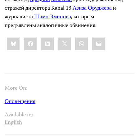
стражей директора Kanal 13
Азиза Oруджева
и
журналиста
Шамо Эминова
, которым
предъявлены аналогичные обвинения.
Share
Bluesky
Facebook
LinkedIn
X
WhatsApp
Email
this:
More On:
Оповещения
Available in:
English