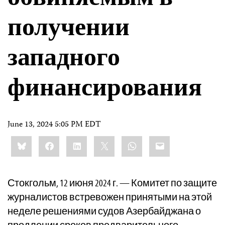
получении
западного
финансирования
June 13, 2024 5:05 PM EDT
Share
Bluesky
Facebook
LinkedIn
X
WhatsApp
Email
this:
Стокгольм, 12 июня 2024 г. — Комитет по защите
журналистов встревожен принятыми на этой
неделе решениями судов Азербайджана о
продлении сроков предварительного