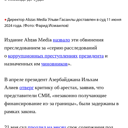
Директор Abzas Media Ульви Гасанлы доставлен в суд 11 июня
2024 года. (Фото: Фарид Исмаилов)
Издание Abzas Media
назвало
эти обвинения
преследованием за «серию расследований
о
коррупционных преступлениях
президента
и
назначенных им
чиновников
».
В апреле президент Азербайджана Ильхам
Алиев
отверг
критику об арестах, заявив, что
представители СМИ, «незаконно получающие
финансирование из-за границы», были задержаны в
рамках закона.
21 мая суд
продлил
на месяц
срок содержания под