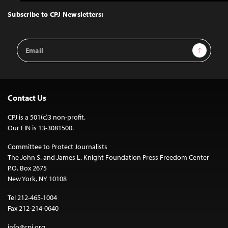
to
Top
Subscribe to CPJ Newsletters:
Email
Sign Up
Address
Contact Us
CPJ is a 501(c)3 non-profit.
Our EIN is 13-3081500.
Committee to Protect Journalists
The John S. and James L. Knight Foundation Press Freedom Center
P.O. Box 2675
New York, NY 10108
Tel 212-465-1004
Fax 212-214-0640
info@cpj.org