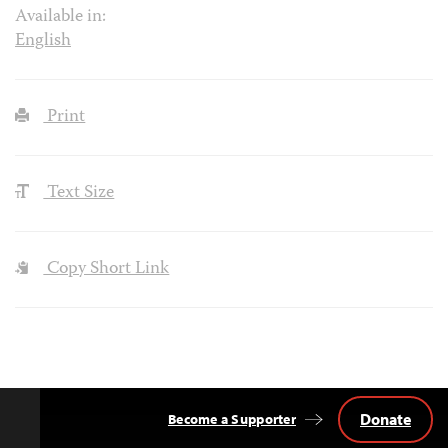
Available in:
English
Print
Text Size
Copy Short Link
Donate
Become a Supporter
Back