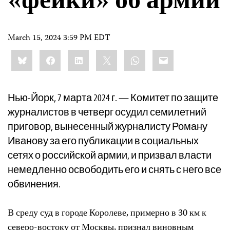
«фейки» об армии
March 15, 2024 3:59 PM EDT
Share
Bluesky
Facebook
LinkedIn
X
WhatsApp
Email
this:
Нью-Йорк, 7 марта 2024 г. — Комитет по защите
журналистов в четверг осудил семилетний
приговор, вынесенный журналисту Роману
Иванову за его публикации в социальных
сетях о российской армии, и призвал власти
немедленно освободить его и снять с него все
обвинения.
В среду суд в городе Королеве, примерно в 30 км к
северо-востоку от Москвы, признал виновным