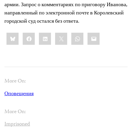
армии. Запрос о комментариях по приговору Иванова,
направленный по электронной почте в Королевский
городской суд остался без ответа.
Share
Bluesky
Facebook
LinkedIn
X
WhatsApp
Email
this:
More On:
Оповещения
More On:
Imprisoned