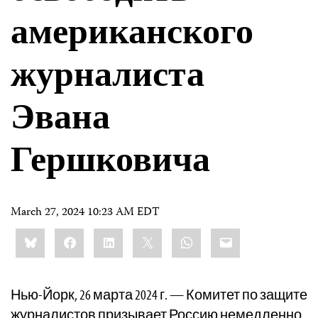
американского
журналиста
Эвана
Гершковича
March 27, 2024 10:23 AM EDT
Share
Bluesky
Facebook
LinkedIn
X
WhatsApp
Email
this:
Нью-Йорк, 26 марта 2024 г. — Комитет по защите
журналистов призывает Россию немедленно