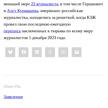
меньшей мере
22 журналиста
, в том числе Гершкович
и
Алсу Курмашева
, американо-российская
журналистка, находились за решеткой, когда КЗЖ
провел свою последнюю ежегодную
перепись
заключенных в тюрьмы по всему миру
журналистов 1 декабря 2023 года.
Share
Bluesky
Facebook
LinkedIn
X
WhatsApp
Email
this:
More On:
Заявления