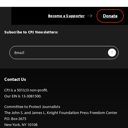
Donate
Become a Supporter
Back
to
Top
Subscribe to CPJ Newsletters:
Email
Sign Up
Address
Contact Us
CPJ is a 501(c)3 non-profit.
Our EIN is 13-3081500.
Committee to Protect Journalists
The John S. and James L. Knight Foundation Press Freedom Center
P.O. Box 2675
New York, NY 10108