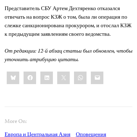
Представитель СБУ Артем Дехтяренко отказался
отвечать на вопрос КЗЖ о том, была ли операция по
слежке санкционирована прокурором, и отослал КЗЖ
к предыдущим заявлениям своего ведомства.
От редакции: 12-й абзац статьи был обновлен, чтобы
уточнить атрибуцию цитаты.
Share
Bluesky
Facebook
LinkedIn
X
WhatsApp
Email
this:
More On:
Европа и Центральная Азия
Оповещения