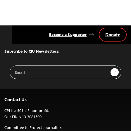
Donate
Become a Supporter
Back
to
Top
Subscribe to CPJ Newsletters:
Email
Sign Up
Address
Contact Us
CPJ is a 501(c)3 non-profit.
Our EIN is 13-3081500.
Committee to Protect Journalists