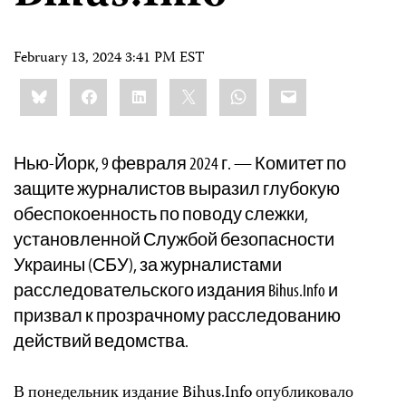
February 13, 2024 3:41 PM EST
Share
Bluesky
Facebook
LinkedIn
X
WhatsApp
Email
this:
Нью-Йорк, 9 февраля 2024 г. — Комитет по
защите журналистов выразил глубокую
обеспокоенность по поводу слежки,
установленной Службой безопасности
Украины (СБУ), за журналистами
расследовательского издания Bihus.Info и
призвал к прозрачному расследованию
действий ведомства.
В понедельник издание Bihus.Info опубликовало