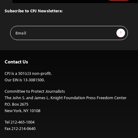
to
Top
Subscribe to CPJ Newsletters:
Email
Sign Up
Address
Contact Us
CPJ is a 501(c)3 non-profit.
Our EIN is 13-3081500.
Committee to Protect Journalists
The John S. and James L. Knight Foundation Press Freedom Center
P.O. Box 2675
New York, NY 10108
Tel 212-465-1004
Fax 212-214-0640