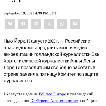
September 19, 2023 4:30 PM EDT
Share
Bluesky
Facebook
LinkedIn
X
WhatsApp
Email
this:
Нью-Йорк, 18 августа 2023 г. — Российские
власти должны продлить визы и медиа-
аккредитации голландской журналистки Евы
Хартог и финской журналистки Анны-Лены
Лорен и позволить им свободно работать в
стране, заявил в пятницу Комитет по защите
журналистов.
16 августа издание
Politico Europe
и голландский
еженедельник
De Groene Amsterdammer
сообщили,