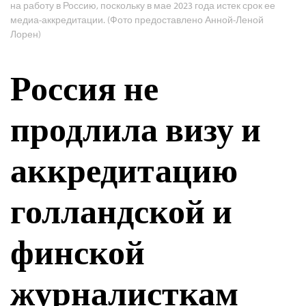
на работу в Россию, поскольку в мае 2023 года истек срок ее
медиа-аккредитации. (Фото предоставлено Анной-Леной
Лорен)
Россия не
продлила визу и
аккредитацию
голландской и
финской
журналисткам