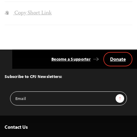
Copy Short Link
Donate
Become a Supporter
Back
to
Top
Subscribe to CPJ Newsletters:
Email
Sign Up
Address
Contact Us