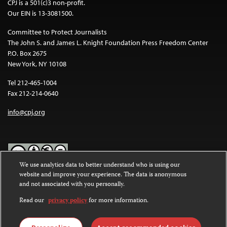
CPJ is a 501(c)3 non-profit.
Our EIN is 13-3081500.
Committee to Protect Journalists
The John S. and James L. Knight Foundation Press Freedom Center
P.O. Box 2675
New York, NY 10108
Tel 212-465-1004
Fax 212-214-0640
info@cpj.org
We use analytics data to better understand who is using our
website and improve your experience. The data is anonymous
Except where noted, text on this website is licensed under a
Creative
and not associated with you personally.
Commons Attribution-NonCommercial-NoDerivatives 4.0
International License
.
Read our
privacy policy
for more information.
Images and other media are not covered by the Creative Commons