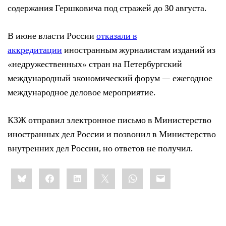
содержания Гершковича под стражей до 30 августа.
В июне власти России
отказали в
аккредитации
иностранным журналистам изданий из
«недружественных» стран на Петербургский
международный экономический форум — ежегодное
международное деловое мероприятие.
КЗЖ отправил электронное письмо в Министерство
иностранных дел России и позвонил в Министерство
внутренних дел России, но ответов не получил.
Share
Bluesky
Facebook
LinkedIn
X
WhatsApp
Email
this: