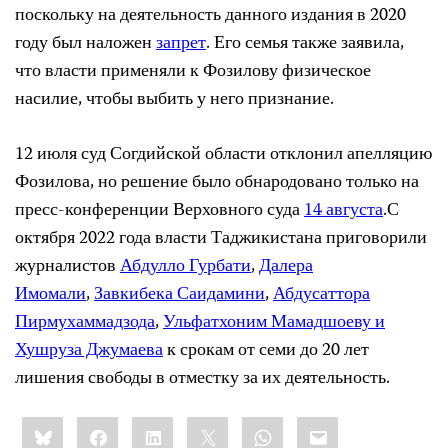
поскольку на деятельность данного издания в 2020
году был наложен
запрет
. Его семья также заявила,
что власти применяли к Фозилову физическое
насилие, чтобы выбить у него признание.
12 июля суд Согдийской области отклонил апелляцию
Фозилова, но решение было обнародовано только на
пресс-конференции Верховного суда
14 августа
.С
октября 2022 года власти Таджикистана приговорили
журналистов
Абдулло Гурбати
,
Далера
Имомали
,
Завкибека Саидамини
,
Абдусаттора
Пирмухаммадзода
,
Ульфатхоним Мамадшоеву и
Хушруза Джумаева
к срокам от семи до 20 лет
лишения свободы в отместку за их деятельность.
Share
Bluesky
Facebook
LinkedIn
X
WhatsApp
Email
this: