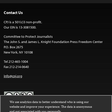
Contact Us
CPJ is a 501(c)3 non-profit.
Our EIN is 13-3081500.
Committee to Protect Journalists
The John S. and James L. Knight Foundation Press Freedom Center
P.O. Box 2675
New York, NY 10108
Tel 212-465-1004
Fax 212-214-0640
info@cpj.org
We use analytics data to better understand who is using our
website and improve your experience. The data is anonymous
Except where noted, text on this website is licensed under a
Creative
and not associated with you personally.