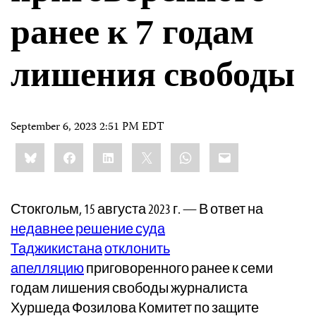
ранее к 7 годам
лишения свободы
September 6, 2023 2:51 PM EDT
Share
Bluesky
Facebook
LinkedIn
X
WhatsApp
Email
this:
Стокгольм, 15 августа 2023 г. — В ответ на
недавнее решение суда
Таджикистана
отклонить
апелляцию
приговоренного ранее к семи
годам лишения свободы журналиста
Хуршеда Фозилова Комитет по защите