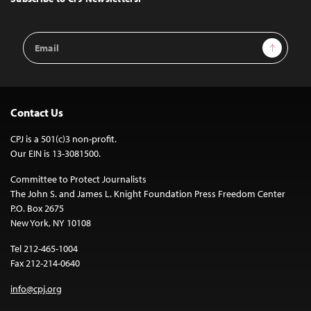
Email
Sign Up
Address
Contact Us
CPJ is a 501(c)3 non-profit.
Our EIN is 13-3081500.
Committee to Protect Journalists
The John S. and James L. Knight Foundation Press Freedom Center
P.O. Box 2675
New York, NY 10108
Tel 212-465-1004
Fax 212-214-0640
info@cpj.org