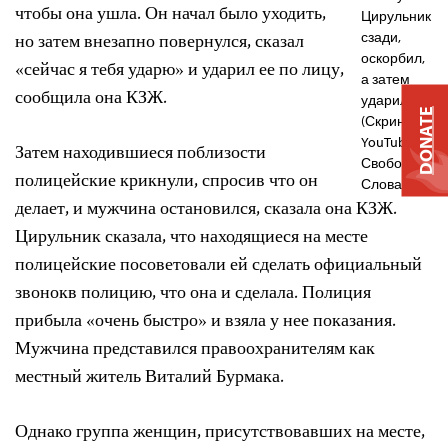
чтобы она ушла. Он начал было уходить,
Цирульник
но затем внезапно повернулся, сказал
сзади,
оскорбил,
«сейчас я тебя ударю» и ударил ее по лицу,
а затем
сообщила она КЗЖ.
ударил.
DONATE
(Скриншот:
YouTube/
Затем находившиеся поблизости
Свобода
полицейские крикнули, спросив что он
Слова)
делает, и мужчина остановился, сказала она КЗЖ.
Цирульник сказала, что находящиеся на месте
полицейские посоветовали ей сделать официальный
звонокв полицию, что она и сделала. Полиция
прибыла «очень быстро» и взяла у нее показания.
Мужчина представился правоохранителям как
местный житель Виталий Бурмака.
Однако группа женщин, присутствовавших на месте,