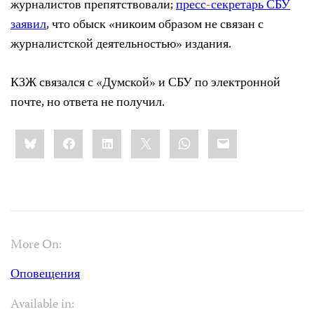
журналистов препятствовали;
пресс-секретарь СБУ
заявил
, что обыск «никоим образом не связан с
журналистской деятельностью» издания.
КЗЖ связался с «Думской» и СБУ по электронной
почте, но ответа не получил.
Share
Bluesky
Facebook
LinkedIn
X
WhatsApp
Email
this:
More On:
Оповещения
Available in: