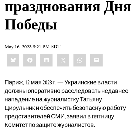
празднования Дня
Победы
May 16, 2023 3:21 PM EDT
Share
Bluesky
Facebook
LinkedIn
X
WhatsApp
Email
this:
Париж, 12 мая 2023 г. — Украинские власти
должны оперативно расследовать недавнее
нападение на журналистку Татьяну
Цирульник и обеспечить безопасную работу
представителей СМИ, заявил в пятницу
Комитет по защите журналистов.