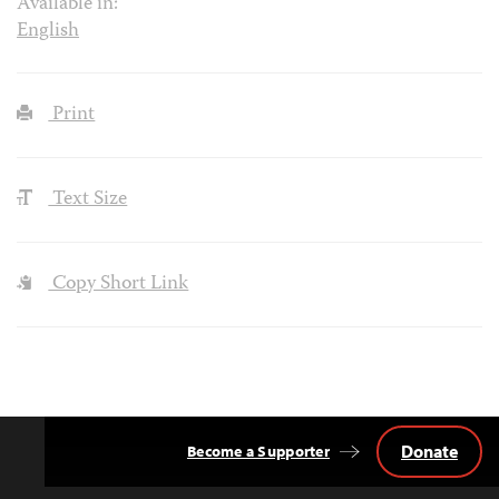
Available in:
English
Print
Text Size
Copy Short Link
Donate
Become a Supporter
Back
to