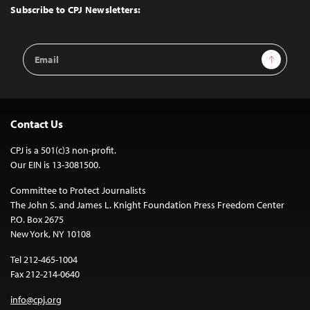
Top
Subscribe to CPJ Newsletters:
Email
Sign Up
Address
Contact Us
CPJ is a 501(c)3 non-profit.
Our EIN is 13-3081500.
Committee to Protect Journalists
The John S. and James L. Knight Foundation Press Freedom Center
P.O. Box 2675
New York, NY 10108
Tel 212-465-1004
Fax 212-214-0640
info@cpj.org