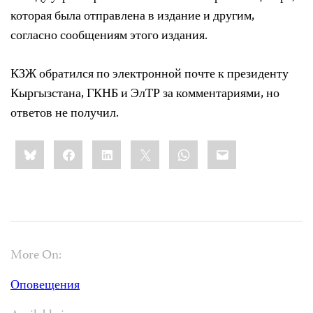
которая была отправлена ​​в издание и другим,
согласно сообщениям этого издания.
КЗЖ обратился по электронной почте к президенту
Кыргызстана, ГКНБ и ЭлТР за комментариями, но
ответов не получил.
Share
Bluesky
Facebook
LinkedIn
X
WhatsApp
Email
this:
More On:
Оповещения