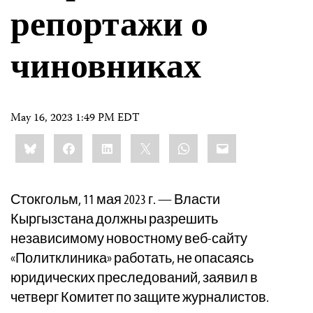
репортажи о
чиновниках
May 16, 2023 1:49 PM EDT
Share
Bluesky
Facebook
LinkedIn
X
WhatsApp
Email
this:
Стокгольм, 11 мая 2023 г. — Власти
Кыргызстана должны разрешить
независимому новостному веб-сайту
«Политклиника» работать, не опасаясь
юридических преследований, заявил в
четверг Комитет по защите журналистов.