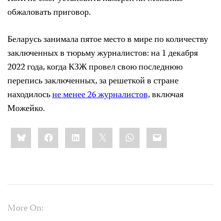
обжаловать приговор.
Беларусь занимала пятое место в мире по количеству
заключенных в тюрьму журналистов: на 1 декабря
2022 года, когда КЗЖ провел свою последнюю
перепись заключенных, за решеткой в стране
находилось
не менее 26 журналистов,
включая
Можейко.
Share
Bluesky
Facebook
LinkedIn
X
WhatsApp
Email
this:
More On: