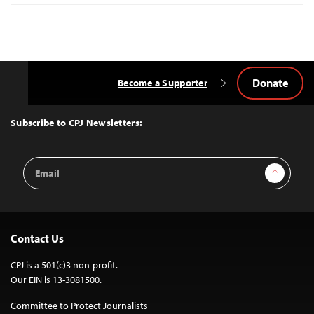
Donate
Become a Supporter
Back
to
Top
Subscribe to CPJ Newsletters:
Email
Sign Up
Address
Contact Us
CPJ is a 501(c)3 non-profit.
Our EIN is 13-3081500.
Committee to Protect Journalists