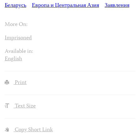
Беларусь
Европа и Центральная Азия
Заявления
More On:
Imprisoned
Available in:
English
Print
Text Size
Copy Short Link