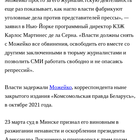
Можейко просто за его журналистскую деятельность
еще раз показывает, как нагло власти фабрикуют
уголовные дела против представителей прессы», —
заявил в Нью-Йорке программный директор КЗЖ
Карлос Мартинес де ла Серна. «Власти должны снять
с Можейко все обвинения, освободить его вместе со
другими заключенными в тюрьму журналистами и
позволить СМИ работать свободно и не опасаясь
репрессий».
Власти задержали
Можейко
, корреспондента ныне
закрытого издания «Комсомольская правда Беларусь»,
в октябре 2021 года.
23 марта суд в Минске признал его виновным в
разжигании ненависти и оскорблении президента
Александра Лукашенко и приговорил к трем годам