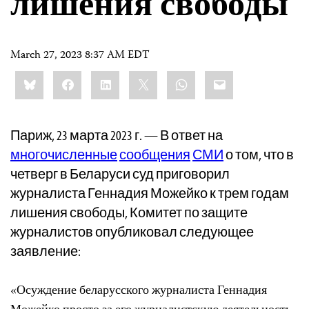
лишения свободы
March 27, 2023 8:37 AM EDT
Share
Bluesky
Facebook
LinkedIn
X
WhatsApp
Email
this:
Париж, 23 марта 2023 г. — В ответ на
многочисленные
сообщения
СМИ
о том, что в
четверг в Беларуси суд приговорил
журналиста Геннадия Можейко к трем годам
лишения свободы, Комитет по защите
журналистов опубликовал следующее
заявление:
«Осуждение беларусского журналиста Геннадия