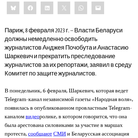
Share
Bluesky
Facebook
LinkedIn
X
WhatsApp
Email
this:
Париж, 8 февраля 2023 г. – Власти Беларуси
должны немедленно освободить
журналистов Анджея Почобута и Анастасию
Шаркевич и прекратить преследование
журналистов за их репортажи, заявил в среду
Комитет по защите журналистов.
В понедельник, 6 февраля, Шаркевич, которая ведет
Telegram-канал независимой газеты «Народная воля»,
появилась в опубликованном провластным Telegram-
каналом
видео
ролике, в котором говорится, что она
была арестована силовиками за участие в маршах
протеста,
сообщают
СМИ
и Беларусская ассоциация