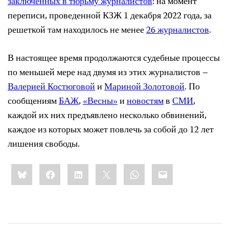
заключенных в тюрьму журналистов
: на момент
переписи, проведенной КЗЖ 1 декабря 2022 года, за
решеткой там находилось не менее
26 журналистов
.
В настоящее время продолжаются судебные процессы
по меньшей мере над двумя из этих журналистов –
Валерией Костюговой
и
Мариной Золотовой
. По
сообщениям
БАЖ
,
«Весны»
и
новостям
в
СМИ
,
каждой их них предъявлено несколько обвинений,
каждое из которых может повлечь за собой до 12 лет
лишения свободы.
Share
Bluesky
Facebook
LinkedIn
X
WhatsApp
Email
this: