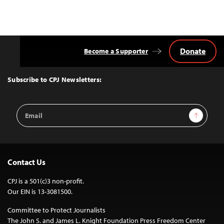
Donate
Become a Supporter
Back
to
Top
Subscribe to CPJ Newsletters:
Email
Sign Up
Address
Contact Us
CPJ is a 501(c)3 non-profit.
Our EIN is 13-3081500.
Committee to Protect Journalists
The John S. and James L. Knight Foundation Press Freedom Center