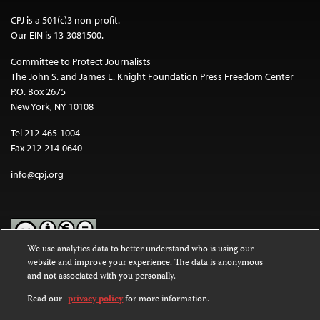
CPJ is a 501(c)3 non-profit.
Our EIN is 13-3081500.
Committee to Protect Journalists
The John S. and James L. Knight Foundation Press Freedom Center
P.O. Box 2675
New York, NY 10108
Tel 212-465-1004
Fax 212-214-0640
info@cpj.org
We use analytics data to better understand who is using our
website and improve your experience. The data is anonymous
Except where noted, text on this website is licensed under a
Creative
and not associated with you personally.
Commons Attribution-NonCommercial-NoDerivatives 4.0
International License
.
Read our
privacy policy
for more information.