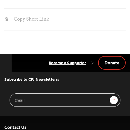
Copy Short Link
Donate
Become a Supporter
Back
to
Top
Subscribe to CPJ Newsletters:
Email
Sign Up
Address
Contact Us