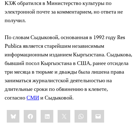
КЗЖ обратился в Министерство культуры по
электронной почте за комментарием, но ответа не
получил.
По словам Сыдыковой, основанная в 1992 году Res
Publica является старейшим независимым
информационным изданием Кыргызстана. Сыдыкова,
бывший посол Кыргызстана в США, ранее отсидела
три месяца в тюрьме и дважды была лишена права
заниматься журналистской деятельностью на
длительные сроки по обвинению в клевете,
согласно
СМИ
и Сыдыковой.
Share
Bluesky
Facebook
LinkedIn
X
WhatsApp
Email
this: