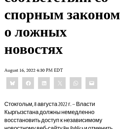
спорным законом
о ложных
новостях
August 16, 2022 4:30 PM EDT
Share
Bluesky
Facebook
LinkedIn
X
WhatsApp
Email
this:
Стокгольм, 8 августа 2022 г. – Власти
Кыргызстана должны немедленно
восстановить доступ к независимому
новостному веб-сайту Res Publica и отменить