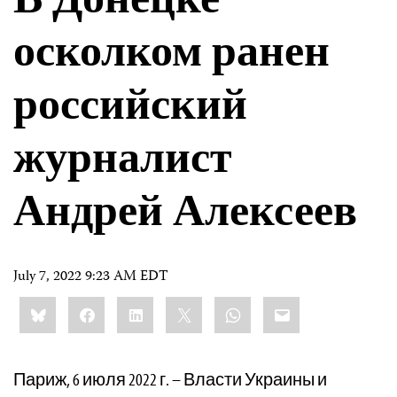
В Донецке
осколком ранен
российский
журналист
Андрей Алексеев
July 7, 2022 9:23 AM EDT
Share
Bluesky
Facebook
LinkedIn
X
WhatsApp
Email
this:
Париж, 6 июля 2022 г. – Власти Украины и