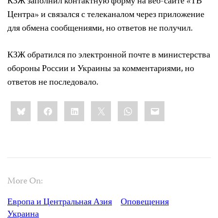
КЗЖ заполнил контактную форму на веб-сайте «ТВ
Центра» и связался с телеканалом через приложение
для обмена сообщениями, но ответов не получил.
КЗЖ обратился по электронной почте в министерства
обороны России и Украины за комментариями, но
ответов не последовало.
Share
Bluesky
Facebook
LinkedIn
X
WhatsApp
Email
this:
More On:
Европа и Центральная Азия
Оповещения
Украина