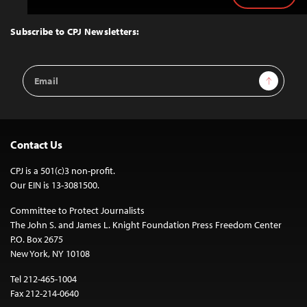
to
Top
Subscribe to CPJ Newsletters:
Email
Sign Up
Address
Contact Us
CPJ is a 501(c)3 non-profit.
Our EIN is 13-3081500.
Committee to Protect Journalists
The John S. and James L. Knight Foundation Press Freedom Center
P.O. Box 2675
New York, NY 10108
Tel 212-465-1004
Fax 212-214-0640