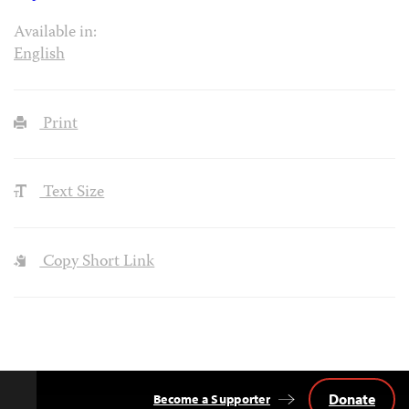
Available in:
English
Print
Text Size
Copy Short Link
Donate
Become a Supporter
Back