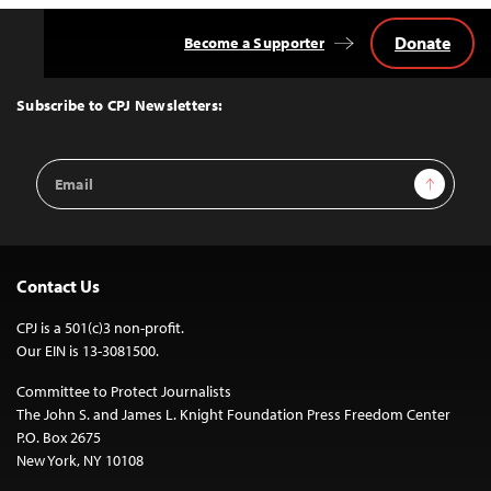
Donate
Become a Supporter
Back
to
Top
Subscribe to CPJ Newsletters:
Email
Sign Up
Address
Contact Us
CPJ is a 501(c)3 non-profit.
Our EIN is 13-3081500.
Committee to Protect Journalists
The John S. and James L. Knight Foundation Press Freedom Center
P.O. Box 2675
New York, NY 10108