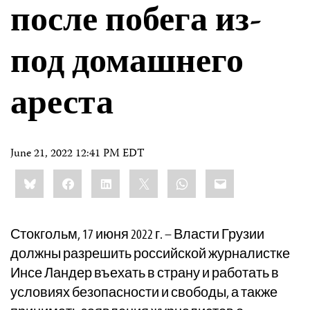
после побега из-
под домашнего
ареста
June 21, 2022 12:41 PM EDT
Share
Bluesky
Facebook
LinkedIn
X
WhatsApp
Email
this:
Стокгольм, 17 июня 2022 г. – Власти Грузии
должны разрешить российской журналистке
Инсе Ландер въехать в страну и работать в
условиях безопасности и свободы, а также