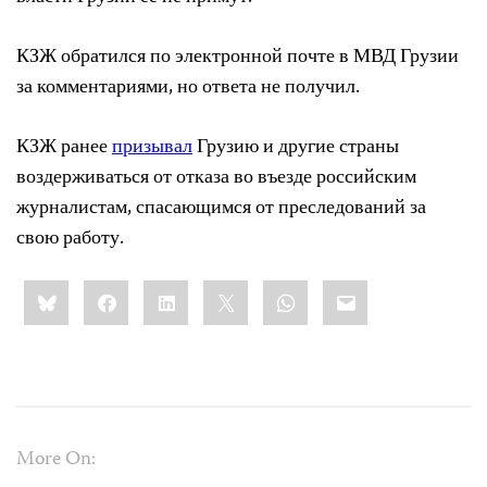
КЗЖ обратился по электронной почте в МВД Грузии
за комментариями, но ответа не получил.
КЗЖ ранее
призывал
Грузию и другие страны
воздерживаться от отказа во въезде российским
журналистам, спасающимся от преследований за
свою работу.
Share
Bluesky
Facebook
LinkedIn
X
WhatsApp
Email
this:
More On: