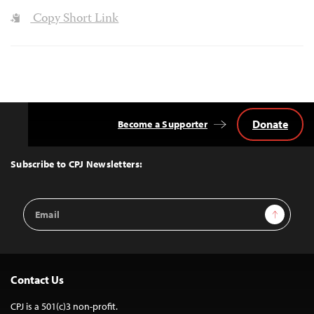
Copy Short Link
Donate
Become a Supporter
Back
to
Top
Subscribe to CPJ Newsletters:
Email
Sign Up
Address
Contact Us
CPJ is a 501(c)3 non-profit.