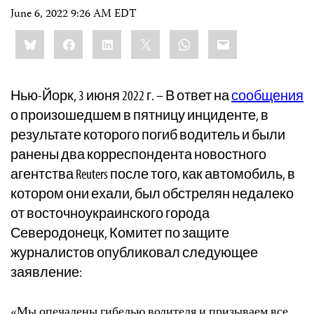
June 6, 2022 9:26 AM EDT
Share
Bluesky
Facebook
LinkedIn
X
WhatsApp
Email
this:
Нью-Йорк, 3 июня 2022 г. – В ответ на
сообщения
о произошедшем в пятницу инциденте, в
результате которого погиб водитель и были
ранены два корреспондента новостного
агентства Reuters после того, как автомобиль, в
котором они ехали, был обстрелян недалеко
от восточноукраинского города
Северодонецк, Комитет по защите
журналистов опубликовал следующее
заявление:
«Мы опечалены гибелью водителя и призываем все