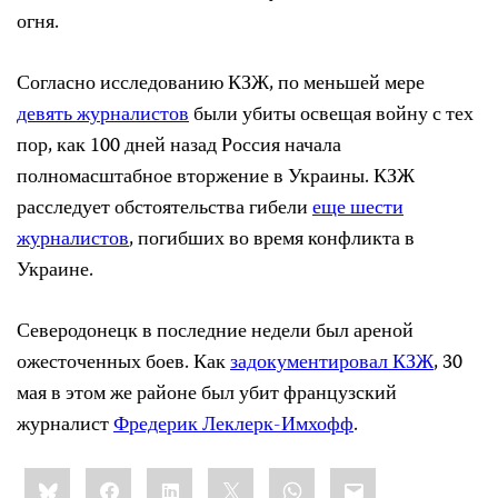
огня.
Согласно исследованию КЗЖ, по меньшей мере
девять журналистов
были убиты освещая войну с тех
пор, как 100 дней назад Россия начала
полномасштабное вторжение в Украины. КЗЖ
расследует обстоятельства гибели
еще шести
журналистов
, погибших во время конфликта в
Украине.
Северодонецк в последние недели был ареной
ожесточенных боев. Как
задокументировал КЗЖ
, 30
мая в этом же районе был убит французский
журналист
Фредерик Леклерк-Имхофф
.
Share
Bluesky
Facebook
LinkedIn
X
WhatsApp
Email
this: