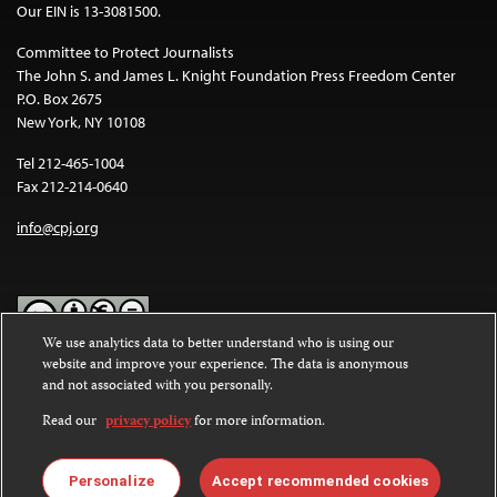
Our EIN is 13-3081500.
Committee to Protect Journalists
The John S. and James L. Knight Foundation Press Freedom Center
P.O. Box 2675
New York, NY 10108
Tel 212-465-1004
Fax 212-214-0640
info@cpj.org
We use analytics data to better understand who is using our
website and improve your experience. The data is anonymous
Except where noted, text on this website is licensed under a
Creative
and not associated with you personally.
Commons Attribution-NonCommercial-NoDerivatives 4.0
International License
.
Read our
privacy policy
for more information.
Images and other media are not covered by the Creative Commons
license. For more information about permissions, see our
FAQs
.
Personalize
Accept recommended cookies