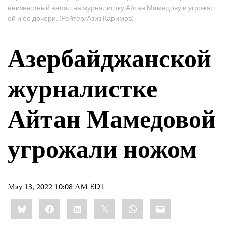
неизвестный напал на журналистку Айтан Мамедову и угрожал
ей и ее дочери. (Рейтер/Азиз Каримов)
Азербайджанской
журналистке
Айтан Мамедовой
угрожали ножом
May 13, 2022 10:08 AM EDT
Share
Bluesky
Facebook
LinkedIn
X
WhatsApp
Email
this: