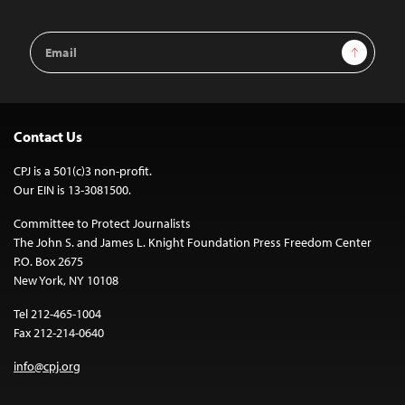
Email
Sign Up
Address
Contact Us
CPJ is a 501(c)3 non-profit.
Our EIN is 13-3081500.
Committee to Protect Journalists
The John S. and James L. Knight Foundation Press Freedom Center
P.O. Box 2675
New York, NY 10108
Tel 212-465-1004
Fax 212-214-0640
info@cpj.org