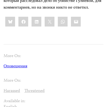
который расследовал дело об убийстве Гулиевой, для
комментариев, но на звонки никто не ответил.
Share
Bluesky
Facebook
LinkedIn
X
WhatsApp
Email
this:
More On:
Оповещения
More On:
Harassed
Threatened
Available in: